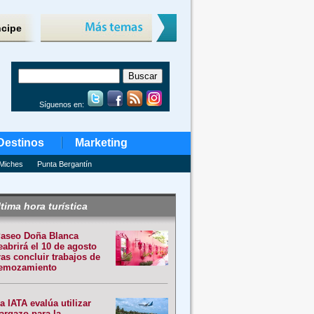
ncipe
Síguenos en:
Destinos
Marketing
Miches
Punta Bergantín
tima hora turística
aseo Doña Blanca
eabrirá el 10 de agosto
ras concluir trabajos de
emozamiento
a IATA evalúa utilizar
argazo para la