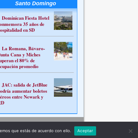
Santo Domingo
Dominican Fiesta Hotel
onmemora 35 años de
ospitalidad en SD
La Romana, Bávaro-
unta Cana y Miches
uperan el 80% de
cupación promedio
JAC: salida de JetBlue
odría aumentar boletos
éreos entre Newark y
RD
Contacto
remos que estás de acuerdo con ello.
Aceptar
ferente