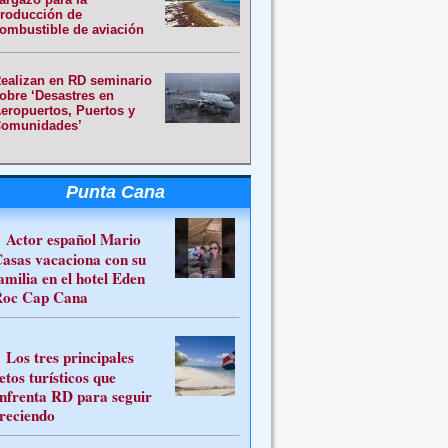
roducción de
ombustible de aviación
ealizan en RD seminario
obre ‘Desastres en
eropuertos, Puertos y
omunidades’
Punta Cana
Actor español Mario
asas vacaciona con su
amilia en el hotel Eden
oc Cap Cana
Los tres principales
etos turísticos que
nfrenta RD para seguir
reciendo