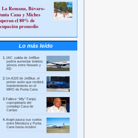
La Romana, Bávaro-
unta Cana y Miches
uperan el 80% de
cupación promedio
Lo más leído
JAC: salida de JetBlue
podría aumentar boletos
aéreos entre Newark y
RD
Un A320 de JetBlue, el
primer avión que recibirá
mantenimiento en el
MRO de Punta Cana
Fallece “Alfy” Fanjul,
copropietario del
complejo Casa de
Campo
Arajet pausa sus vuelos
entre Mendoza y Punta
Cana hasta octubre