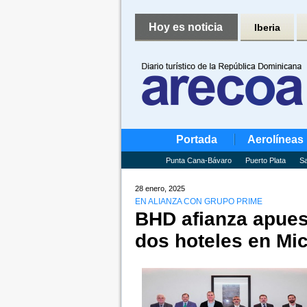
Hoy es noticia
Iberia
Portada
Aerolíneas
Punta Cana-Bávaro
Puerto Plata
Sa
28 enero, 2025
EN ALIANZA CON GRUPO PRIME
BHD afianza apuest
dos hoteles en Mi