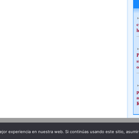
c
h
P
s
o
p
a
Publicidad
Redacción
jor experiencia en nuestra web. Si continúas usando este sitio, asumi
ncia legal
Todos los derechos reservados
Grupo Pre