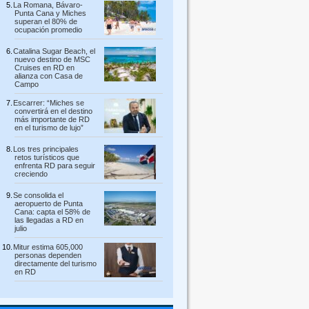
La Romana, Bávaro-
Punta Cana y Miches
superan el 80% de
ocupación promedio
Catalina Sugar Beach, el
nuevo destino de MSC
Cruises en RD en
alianza con Casa de
Campo
Escarrer: “Miches se
convertirá en el destino
más importante de RD
en el turismo de lujo”
Los tres principales
retos turísticos que
enfrenta RD para seguir
creciendo
Se consolida el
aeropuerto de Punta
Cana: capta el 58% de
las llegadas a RD en
julio
Mitur estima 605,000
personas dependen
directamente del turismo
en RD