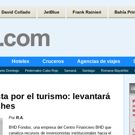
David Collado
JetBlue
Frank Rainieri
Bahía Pri
Hoteles
Cruceros
Agencias de viajes
nto Domingo
Pedernales-Cabo Rojo
Samaná
Santiago
Romana-Bayahíbe
Úl
a por el turismo: levantará
P
ches
r
t
r
Por
R.A.
BHD Fondos, una empresa del Centro Financiero BHD que
L
canaliza recursos de inversionistas institucionales hacia el
s