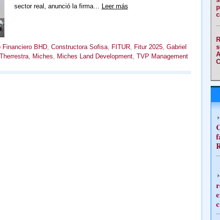
sector real, anunció la firma…
Leer más
p
c
R
s
o Financiero BHD
,
Constructora Sofisa
,
FITUR
,
Fitur 2025
,
Gabriel
A
Therrestra
,
Miches
,
Miches Land Development
,
TVP Management
C
C
f
R
r
e
c