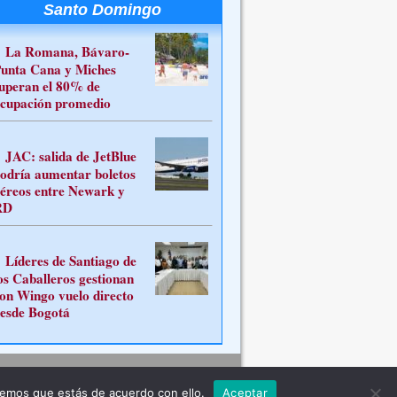
Santo Domingo
La Romana, Bávaro-
unta Cana y Miches
uperan el 80% de
cupación promedio
JAC: salida de JetBlue
odría aumentar boletos
éreos entre Newark y
RD
Líderes de Santiago de
os Caballeros gestionan
on Wingo vuelo directo
esde Bogotá
Contacto
remos que estás de acuerdo con ello.
Aceptar