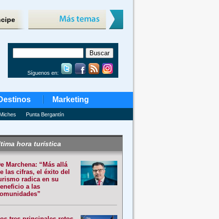
ncipe
Síguenos en:
Destinos
Marketing
Miches
Punta Bergantín
tima hora turística
e Marchena: “Más allá
e las cifras, el éxito del
urismo radica en su
eneficio a las
omunidades”
os tres principales retos