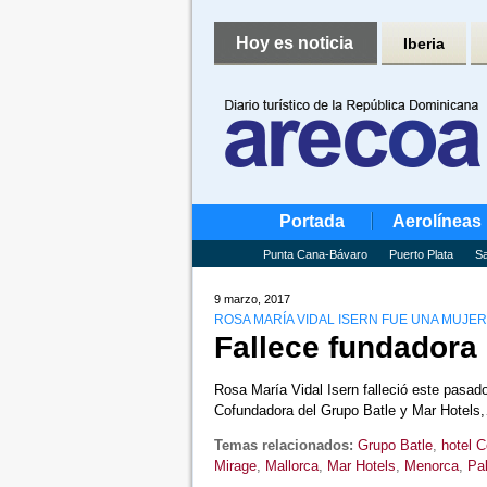
Hoy es noticia
Iberia
Portada
Aerolíneas
Punta Cana-Bávaro
Puerto Plata
Sa
9 marzo, 2017
ROSA MARÍA VIDAL ISERN FUE UNA MUJ
Fallece fundadora 
Rosa María Vidal Isern falleció este pasad
Cofundadora del Grupo Batle y Mar Hotel
Temas relacionados:
Grupo Batle
,
hotel 
Mirage
,
Mallorca
,
Mar Hotels
,
Menorca
,
Pa