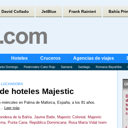
David Collado
JetBlue
Frank Rainieri
Bahía Pri
Hoteles
Cruceros
Agencias de viajes
nto Domingo
Pedernales-Cabo Rojo
Samaná
Santiago
Romana-Bayahíbe
Úl
ER LUCHADORA
de hoteles Majestic
D
d
o miércoles en Palma de Mallorca, España, a los 81 años.
t
s,…
Leer más
b
c
Condesa de la Bahía
,
Jaume Batle
,
Majestic Colonial
,
Majestic
lma
,
Punta Cana
,
República Dominicana
,
Rosa María Vidal Isern
L