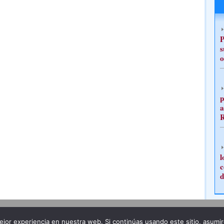
P
s
o
p
a
l
c
d
Publicidad
Redacción
jor experiencia en nuestra web. Si continúas usando este sitio, asumi