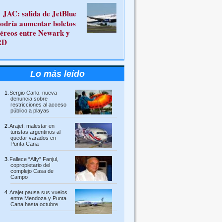
JAC: salida de JetBlue
odría aumentar boletos
éreos entre Newark y
RD
Lo más leído
Sergio Carlo: nueva
denuncia sobre
restricciones al acceso
público a playas
Arajet: malestar en
turistas argentinos al
quedar varados en
Punta Cana
Fallece “Alfy” Fanjul,
copropietario del
complejo Casa de
Campo
Arajet pausa sus vuelos
entre Mendoza y Punta
Cana hasta octubre