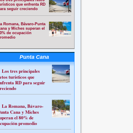
urísticos que enfrenta RD
ara seguir creciendo
a Romana, Bávaro-Punta
ana y Miches superan el
0% de ocupación
romedio
Punta Cana
Los tres principales
etos turísticos que
nfrenta RD para seguir
reciendo
La Romana, Bávaro-
unta Cana y Miches
uperan el 80% de
cupación promedio