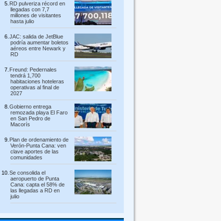
RD pulveriza récord en
llegadas con 7,7
millones de visitantes
hasta julio
JAC: salida de JetBlue
podría aumentar boletos
aéreos entre Newark y
RD
Freund: Pedernales
tendrá 1,700
habitaciones hoteleras
operativas al final de
2027
Gobierno entrega
remozada playa El Faro
en San Pedro de
Macorís
Plan de ordenamiento de
Verón-Punta Cana: ven
clave aportes de las
comunidades
Se consolida el
aeropuerto de Punta
Cana: capta el 58% de
las llegadas a RD en
julio