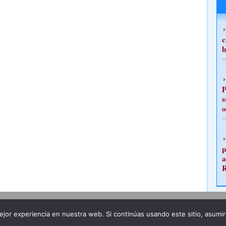
c
h
P
s
o
p
a
Publicidad
Redacción
jor experiencia en nuestra web. Si continúas usando este sitio, asumi
ncia legal
Todos los derechos reservados
Grupo Pre