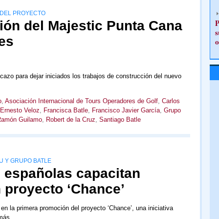
 DEL PROYECTO
P
ión del Majestic Punta Cana
s
es
o
icazo para dejar iniciados los trabajos de construcción del nuevo
o
,
Asociación Internacional de Tours Operadores de Golf
,
Carlos
Ernesto Veloz
,
Francisca Batle
,
Francisco Javier García
,
Grupo
amón Guilamo
,
Robert de la Cruz
,
Santiago Batle
U Y GRUPO BATLE
 españolas capacitan
 proyecto ‘Chance’
n la primera promoción del proyecto ‘Chance’, una iniciativa
más