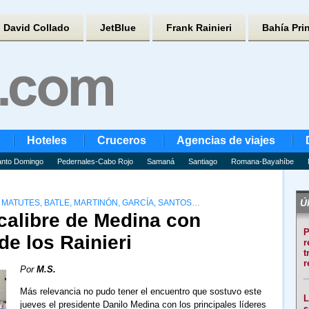
David Collado
JetBlue
Frank Rainieri
Bahía Pri
Hoteles
Cruceros
Agencias de viajes
nto Domingo
Pedernales-Cabo Rojo
Samaná
Santiago
Romana-Bayahíbe
Úl
 MATUTES, BATLE, MARTINÓN, GARCÍA, SANTOS…
calibre de Medina con
P
de los Rainieri
r
t
r
Por
M.S.
Más relevancia no pudo tener el encuentro que sostuvo este
L
jueves el presidente Danilo Medina con los principales líderes
s