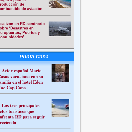
roducción de
ombustible de aviación
ealizan en RD seminario
obre ‘Desastres en
eropuertos, Puertos y
omunidades’
Punta Cana
Actor español Mario
asas vacaciona con su
amilia en el hotel Eden
oc Cap Cana
Los tres principales
etos turísticos que
nfrenta RD para seguir
reciendo