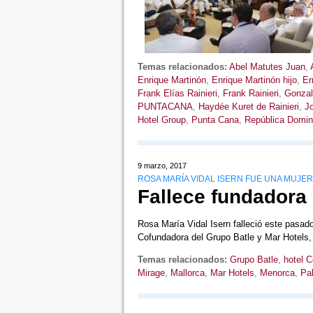
Temas relacionados:
Abel Matutes Juan
,
Enrique Martinón
,
Enrique Martinón hijo
,
Er
Frank Elías Rainieri
,
Frank Rainieri
,
Gonzal
PUNTACANA
,
Haydée Kuret de Rainieri
,
J
Hotel Group
,
Punta Cana
,
República Domin
9 marzo, 2017
ROSA MARÍA VIDAL ISERN FUE UNA MUJ
Fallece fundadora 
Rosa María Vidal Isern falleció este pasad
Cofundadora del Grupo Batle y Mar Hotel
Temas relacionados:
Grupo Batle
,
hotel 
Mirage
,
Mallorca
,
Mar Hotels
,
Menorca
,
Pa