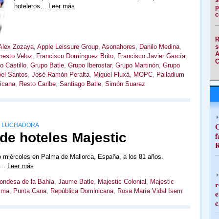
hoteleros…
Leer más
p
c
R
s
Alex Zozaya
,
Apple Leissure Group
,
Asonahores
,
Danilo Medina
,
A
nesto Veloz
,
Francisco Domínguez Brito
,
Francisco Javier García
,
C
o Castillo
,
Grupo Batle
,
Grupo Iberostar
,
Grupo Martinón
,
Grupo
oel Santos
,
José Ramón Peralta
,
Miguel Fluxá
,
MOPC
,
Palladium
icana
,
Resto Caribe
,
Santiago Batle
,
Simón Suarez
C
ER LUCHADORA
de hoteles Majestic
f
R
o miércoles en Palma de Mallorca, España, a los 81 años.
s,…
Leer más
Condesa de la Bahía
,
Jaume Batle
,
Majestic Colonial
,
Majestic
r
lma
,
Punta Cana
,
República Dominicana
,
Rosa María Vidal Isern
e
c