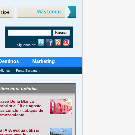
ncipe
Síguenos en:
Destinos
Marketing
Miches
Punta Bergantín
tima hora turística
aseo Doña Blanca
eabrirá el 10 de agosto
ras concluir trabajos de
emozamiento
a IATA evalúa utilizar
argazo para la