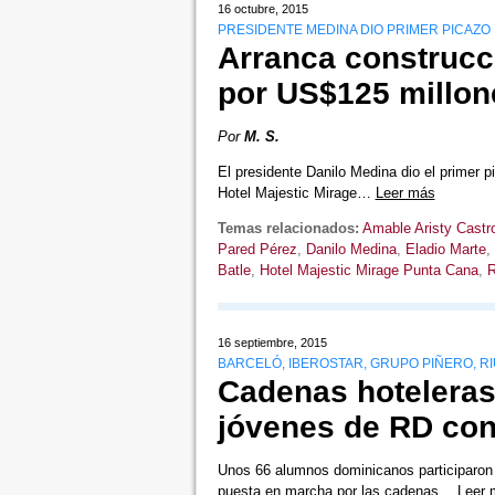
16 octubre, 2015
PRESIDENTE MEDINA DIO PRIMER PICAZO
Arranca construcc
por US$125 millon
Por
M. S.
El presidente Danilo Medina dio el primer p
Hotel Majestic Mirage…
Leer más
Temas relacionados:
Amable Aristy Castr
Pared Pérez
,
Danilo Medina
,
Eladio Marte
,
Batle
,
Hotel Majestic Mirage Punta Cana
,
R
16 septiembre, 2015
BARCELÓ, IBEROSTAR, GRUPO PIÑERO, RI
Cadenas hoteleras
jóvenes de RD con
Unos 66 alumnos dominicanos participaron e
puesta en marcha por las cadenas…
Leer 