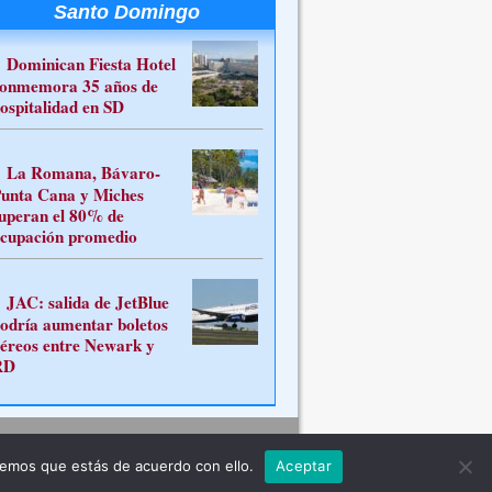
Santo Domingo
Dominican Fiesta Hotel
onmemora 35 años de
ospitalidad en SD
La Romana, Bávaro-
unta Cana y Miches
uperan el 80% de
cupación promedio
JAC: salida de JetBlue
odría aumentar boletos
éreos entre Newark y
RD
Contacto
remos que estás de acuerdo con ello.
Aceptar
ferente