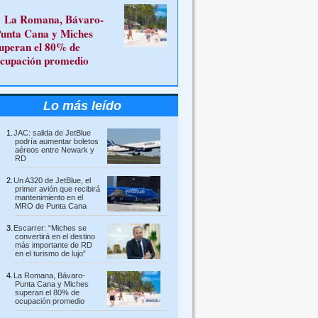
La Romana, Bávaro-
unta Cana y Miches
uperan el 80% de
cupación promedio
Lo más leído
JAC: salida de JetBlue
podría aumentar boletos
aéreos entre Newark y
RD
Un A320 de JetBlue, el
primer avión que recibirá
mantenimiento en el
MRO de Punta Cana
Escarrer: “Miches se
convertirá en el destino
más importante de RD
en el turismo de lujo”
La Romana, Bávaro-
Punta Cana y Miches
superan el 80% de
ocupación promedio