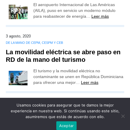
El aeropuerto Internacional de Las Américas
(AILA), puso en servicio un moderno módulo
para reabastecer de energía…
Leer más
3 agosto, 2020
DE LA MANO DE CEPM, CESPM Y CEB
La movilidad eléctrica se abre paso en
RD de la mano del turismo
El turismo y la movilidad eléctrica no
contaminante se unen en República Dominiciana
para ofrecer una mejor…
Leer más
Usamos cookies para asegurar que te damos la mejor
experiencia en nuestra web. Si continúas usando este sitio,
asumiremos que estás de acuerdo con ello.
Publicidad
Redacción
Contacto
Aceptar
Advertencia legal
Todos los derechos reservados