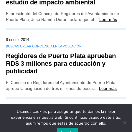
estudio de impacto ambiental
El presidente del Concejo de Regidores del Ayuntamiento de
Puerto Plata, José Ramón Durán, aclaró que el…
Leer más
8 enero, 2014
BUSCAN CREAR CONCIENCIA EN LA POBLACIÓN
Regidores de Puerto Plata aprueban
RD$ 3 millones para educación y
publicidad
El Consejo de Regidores del Ayuntamiento de Puerto Plata
aprobó la asignación de tres millones de pesos…
Leer más
Usamos cookies para asegurar que te damos la mejor
experiencia en nuestra web. Si continúas usando este sitio,
asumiremos que estás de acuerdo con ello.
Publicidad
Redacción
Contacto