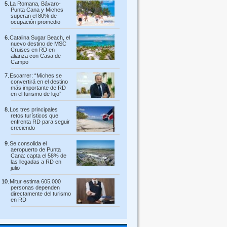
La Romana, Bávaro-
Punta Cana y Miches
superan el 80% de
ocupación promedio
Catalina Sugar Beach, el
nuevo destino de MSC
Cruises en RD en
alianza con Casa de
Campo
Escarrer: “Miches se
convertirá en el destino
más importante de RD
en el turismo de lujo”
Los tres principales
retos turísticos que
enfrenta RD para seguir
creciendo
Se consolida el
aeropuerto de Punta
Cana: capta el 58% de
las llegadas a RD en
julio
Mitur estima 605,000
personas dependen
directamente del turismo
en RD