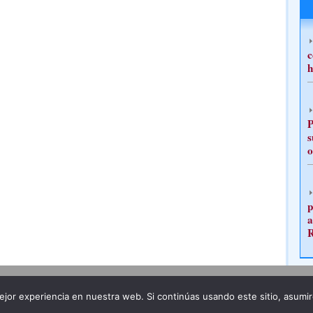
c
h
P
s
o
p
a
Publicidad
Redacción
jor experiencia en nuestra web. Si continúas usando este sitio, asumi
ncia legal
Todos los derechos reservados
Grupo Pre