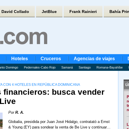
David Collado
JetBlue
Frank Rainieri
Bahía Pri
Hoteles
Cruceros
Agencias de viajes
nto Domingo
Pedernales-Cabo Rojo
Samaná
Santiago
Romana-Bayahíbe
Úl
A CON 4 HOTELES EN REPÚBLICA DOMINICANA
 financieros: busca vender
P
Live
r
t
r
Por
R. A.
Globalia, presidida por Juan José Hidalgo, contratató a Ernst
L
& Young (EY) para sondear la venta de Be Live y continuar…
s