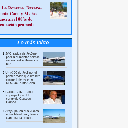
La Romana, Bávaro-
unta Cana y Miches
uperan el 80% de
cupación promedio
Lo más leído
JAC: salida de JetBlue
podría aumentar boletos
aéreos entre Newark y
RD
Un A320 de JetBlue, el
primer avión que recibirá
mantenimiento en el
MRO de Punta Cana
Fallece “Alfy” Fanjul,
copropietario del
complejo Casa de
Campo
Arajet pausa sus vuelos
entre Mendoza y Punta
Cana hasta octubre