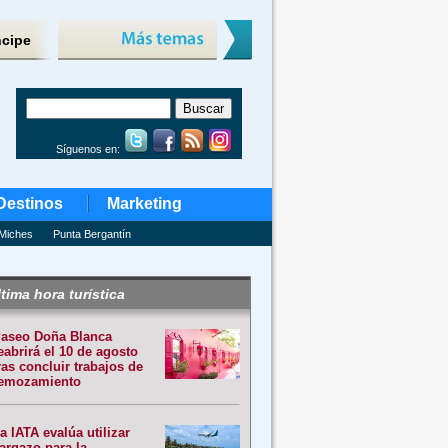
ncipe
Síguenos en:
Destinos
Marketing
Miches
Punta Bergantín
tima hora turística
aseo Doña Blanca
eabrirá el 10 de agosto
ras concluir trabajos de
emozamiento
a IATA evalúa utilizar
argazo para la