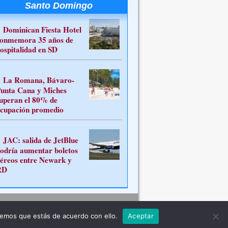
Santo Domingo
Dominican Fiesta Hotel
onmemora 35 años de
ospitalidad en SD
La Romana, Bávaro-
unta Cana y Miches
uperan el 80% de
cupación promedio
JAC: salida de JetBlue
odría aumentar boletos
éreos entre Newark y
RD
Contacto
remos que estás de acuerdo con ello.
Aceptar
ferente