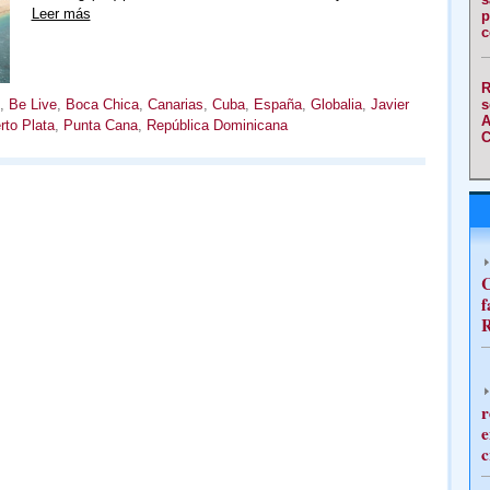
Leer más
p
c
R
s
,
Be Live
,
Boca Chica
,
Canarias
,
Cuba
,
España
,
Globalia
,
Javier
A
rto Plata
,
Punta Cana
,
República Dominicana
C
C
f
R
r
e
c