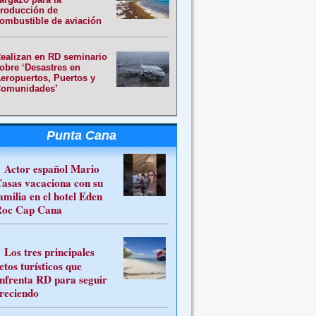
roducción de
ombustible de aviación
ealizan en RD seminario
obre ‘Desastres en
eropuertos, Puertos y
omunidades’
Punta Cana
Actor español Mario
asas vacaciona con su
amilia en el hotel Eden
oc Cap Cana
Los tres principales
etos turísticos que
nfrenta RD para seguir
reciendo