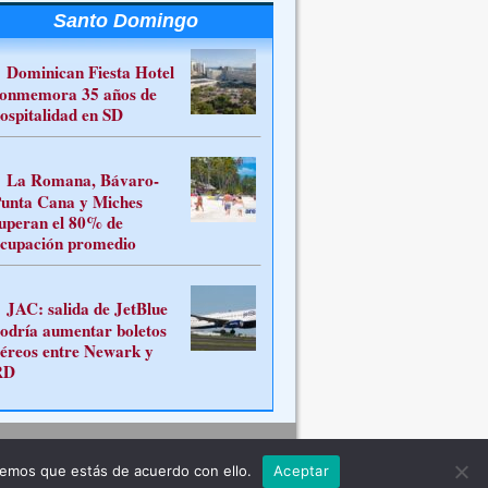
Santo Domingo
Dominican Fiesta Hotel
onmemora 35 años de
ospitalidad en SD
La Romana, Bávaro-
unta Cana y Miches
uperan el 80% de
cupación promedio
JAC: salida de JetBlue
odría aumentar boletos
éreos entre Newark y
RD
Contacto
remos que estás de acuerdo con ello.
Aceptar