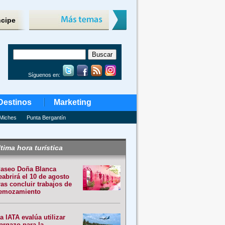
ncipe
Síguenos en:
Destinos
Marketing
Miches
Punta Bergantín
tima hora turística
aseo Doña Blanca
eabrirá el 10 de agosto
ras concluir trabajos de
emozamiento
a IATA evalúa utilizar
argazo para la