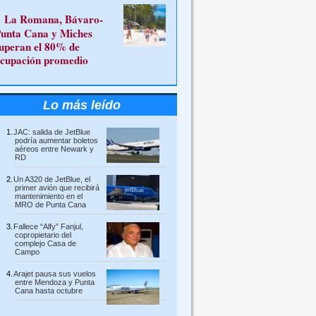
La Romana, Bávaro-
unta Cana y Miches
uperan el 80% de
cupación promedio
Lo más leído
JAC: salida de JetBlue
podría aumentar boletos
aéreos entre Newark y
RD
Un A320 de JetBlue, el
primer avión que recibirá
mantenimiento en el
MRO de Punta Cana
Fallece “Alfy” Fanjul,
copropietario del
complejo Casa de
Campo
Arajet pausa sus vuelos
entre Mendoza y Punta
Cana hasta octubre