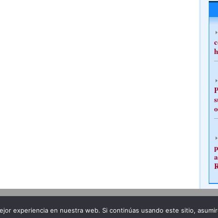
c
h
P
s
o
p
a
Publicidad
Redacción
jor experiencia en nuestra web. Si continúas usando este sitio, asumi