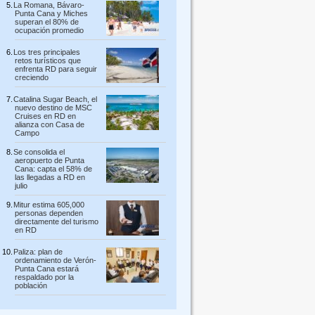
La Romana, Bávaro-
Punta Cana y Miches
superan el 80% de
ocupación promedio
Los tres principales
retos turísticos que
enfrenta RD para seguir
creciendo
Catalina Sugar Beach, el
nuevo destino de MSC
Cruises en RD en
alianza con Casa de
Campo
Se consolida el
aeropuerto de Punta
Cana: capta el 58% de
las llegadas a RD en
julio
Mitur estima 605,000
personas dependen
directamente del turismo
en RD
Paliza: plan de
ordenamiento de Verón-
Punta Cana estará
respaldado por la
población