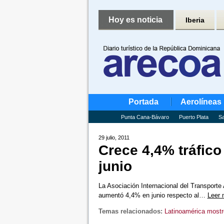
Hoy es noticia
Iberia
Portada
Aerolíneas
Punta Cana-Bávaro
Puerto Plata
Sa
29 julio, 2011
Crece 4,4% tráfico
junio
La Asociación Internacional del Transporte
aumentó 4,4% en junio respecto al…
Leer
Temas relacionados:
Latinoamérica most