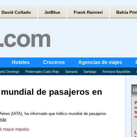
David Collado
JetBlue
Frank Rainieri
Bahía Pri
Hoteles
Cruceros
Agencias de viajes
nto Domingo
Pedernales-Cabo Rojo
Samaná
Santiago
Romana-Bayahíbe
 mundial de pasajeros en
Úl
P
r
t
 Aéreo (IATA), ha informado que tráfico mundial de pasajeros
r
 más
ró mayor impulso
L
s