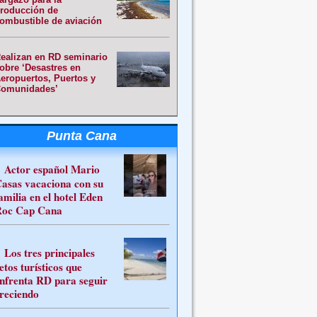
roducción de
ombustible de aviación
ealizan en RD seminario
obre ‘Desastres en
eropuertos, Puertos y
omunidades’
Punta Cana
Actor español Mario
asas vacaciona con su
amilia en el hotel Eden
oc Cap Cana
Los tres principales
etos turísticos que
nfrenta RD para seguir
reciendo