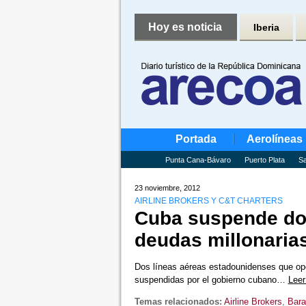
Hoy es noticia
Iberia
Portada
Aerolíneas
Punta Cana-Bávaro
Puerto Plata
Sa
23 noviembre, 2012
AIRLINE BROKERS Y C&T CHARTERS
Cuba suspende dos
deudas millonaria
Dos líneas aéreas estadounidenses que oper
suspendidas por el gobierno cubano…
Lee
Temas relacionados:
Airline Brokers
,
Bar