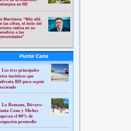
xtranjera en RD
e Marchena: “Más allá
e las cifras, el éxito del
urismo radica en su
eneficio a las
omunidades”
Punta Cana
Los tres principales
etos turísticos que
nfrenta RD para seguir
reciendo
La Romana, Bávaro-
unta Cana y Miches
uperan el 80% de
cupación promedio