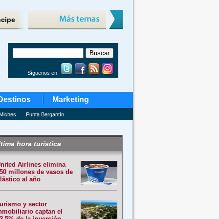
ncipe
Síguenos en:
Destinos
Marketing
Miches
Punta Bergantín
tima hora turística
nited Airlines elimina
50 millones de vasos de
lástico al año
urismo y sector
nmobiliario captan el
2.5% de la inversión