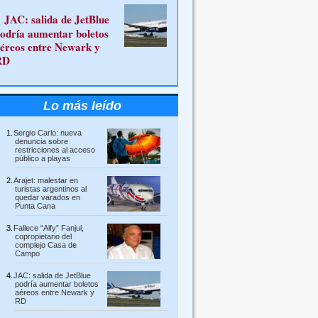
JAC: salida de JetBlue
odría aumentar boletos
éreos entre Newark y
RD
Lo más leído
Sergio Carlo: nueva
denuncia sobre
restricciones al acceso
público a playas
Arajet: malestar en
turistas argentinos al
quedar varados en
Punta Cana
Fallece “Alfy” Fanjul,
copropietario del
complejo Casa de
Campo
JAC: salida de JetBlue
podría aumentar boletos
aéreos entre Newark y
RD