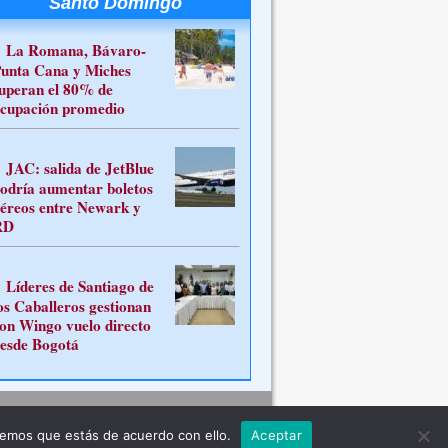
Santo Domingo
La Romana, Bávaro-
unta Cana y Miches
uperan el 80% de
cupación promedio
JAC: salida de JetBlue
odría aumentar boletos
éreos entre Newark y
RD
Líderes de Santiago de
os Caballeros gestionan
on Wingo vuelo directo
esde Bogotá
Contacto
remos que estás de acuerdo con ello.
Aceptar