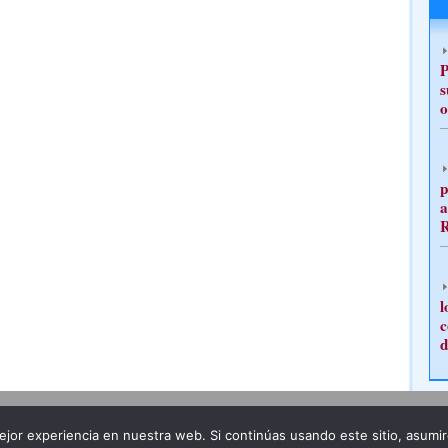
P
s
o
p
a
l
c
d
Publicidad
Redacción
jor experiencia en nuestra web. Si continúas usando este sitio, asumi