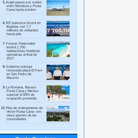
Arajet pausa sus vuelos
entre Mendoza y Punta
Cana hasta octubre
RD pulveriza récord en
llegadas con 7,7
millones de visitantes
hasta julio
Freund: Pedernales
tendrá 1,700
habitaciones hoteleras
operativas al final de
2027
Gobierno entrega
remozada playa El Faro
en San Pedro de
Macorís
La Romana, Bávaro-
Punta Cana y Miches
superan el 80% de
ocupación promedio
Plan de ordenamiento de
Verón-Punta Cana: ven
clave aportes de las
comunidades