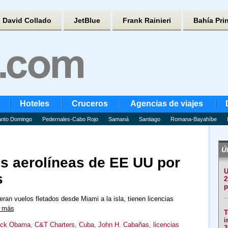
David Collado
JetBlue
Frank Rainieri
Bahía Pri
Hoteles
Cruceros
Agencias de viajes
nto Domingo
Pedernales-Cabo Rojo
Samaná
Santiago
Romana-Bayahíbe
Úl
 aerolíneas de EE UU por
U
s
2
p
an vuelos fletados desde Miami a la isla, tienen licencias
r más
T
i
ack Obama
,
C&T Charters
,
Cuba
,
John H. Cabañas
,
licencias
3