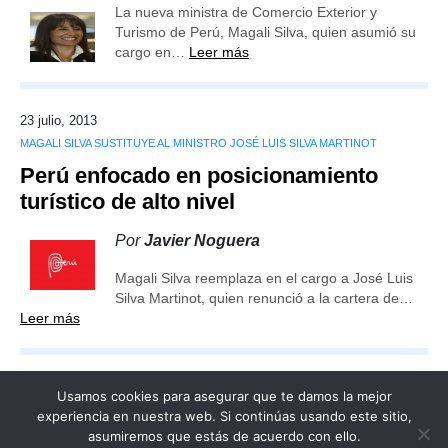
La nueva ministra de Comercio Exterior y
Turismo de Perú, Magali Silva, quien asumió su
cargo en…
Leer más
23 julio, 2013
MAGALI SILVA SUSTITUYE AL MINISTRO JOSÉ LUIS SILVA MARTINOT
Perú enfocado en posicionamiento
turístico de alto nivel
Por
Javier Noguera
Magali Silva reemplaza en el cargo a José Luis
Silva Martinot, quien renunció a la cartera de…
Leer más
Usamos cookies para asegurar que te damos la mejor
experiencia en nuestra web. Si continúas usando este sitio,
asumiremos que estás de acuerdo con ello.
Publicidad
Redacción
Contacto