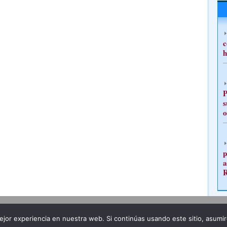
c
h
P
s
o
p
a
Publicidad
Redacción
jor experiencia en nuestra web. Si continúas usando este sitio, asumi
ncia legal
Todos los derechos reservados
Grupo Pre