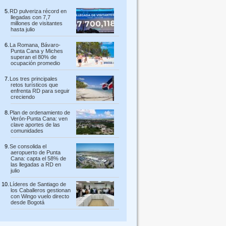
RD pulveriza récord en
llegadas con 7,7
millones de visitantes
hasta julio
La Romana, Bávaro-
Punta Cana y Miches
superan el 80% de
ocupación promedio
Los tres principales
retos turísticos que
enfrenta RD para seguir
creciendo
Plan de ordenamiento de
Verón-Punta Cana: ven
clave aportes de las
comunidades
Se consolida el
aeropuerto de Punta
Cana: capta el 58% de
las llegadas a RD en
julio
Líderes de Santiago de
los Caballeros gestionan
con Wingo vuelo directo
desde Bogotá