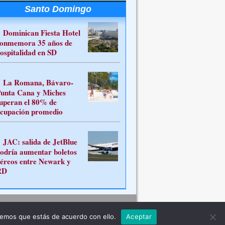
Santo Domingo
Dominican Fiesta Hotel
onmemora 35 años de
ospitalidad en SD
La Romana, Bávaro-
unta Cana y Miches
uperan el 80% de
cupación promedio
JAC: salida de JetBlue
odría aumentar boletos
éreos entre Newark y
RD
Contacto
remos que estás de acuerdo con ello.
Aceptar
ferente