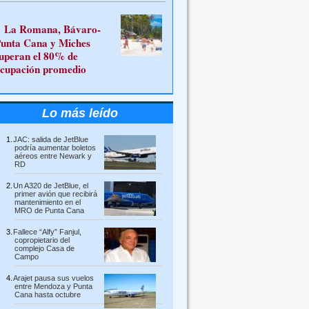
La Romana, Bávaro-
unta Cana y Miches
uperan el 80% de
cupación promedio
Lo más leído
JAC: salida de JetBlue
podría aumentar boletos
aéreos entre Newark y
RD
Un A320 de JetBlue, el
primer avión que recibirá
mantenimiento en el
MRO de Punta Cana
Fallece “Alfy” Fanjul,
copropietario del
complejo Casa de
Campo
Arajet pausa sus vuelos
entre Mendoza y Punta
Cana hasta octubre