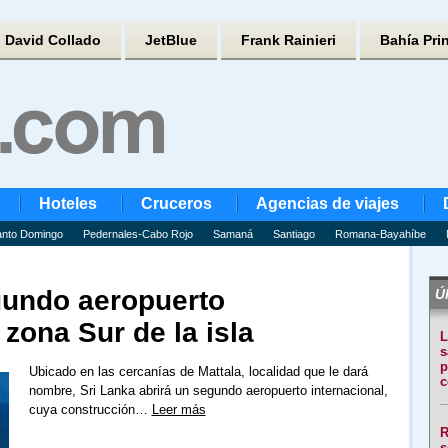
David Collado
JetBlue
Frank Rainieri
Bahía Pri
Hoteles
Cruceros
Agencias de viajes
nto Domingo
Pedernales-Cabo Rojo
Samaná
Santiago
Romana-Bayahíbe
gundo aeropuerto
Úl
 zona Sur de la isla
L
s
p
Ubicado en las cercanías de Mattala, localidad que le dará
c
nombre, Sri Lanka abrirá un segundo aeropuerto internacional,
cuya construcción…
Leer más
R
s