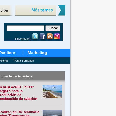
ncipe
Síguenos en:
Destinos
Marketing
Miches
Punta Bergantín
tima hora turística
a IATA evalúa utilizar
argazo para la
roducción de
ombustible de aviación
ealizan en RD seminario
obre ‘Desastres en