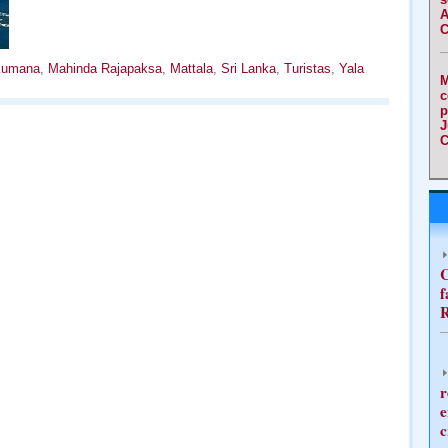
A
C
umana
,
Mahinda Rajapaksa
,
Mattala
,
Sri Lanka
,
Turistas
,
Yala
M
c
p
J
C
C
f
R
r
e
c