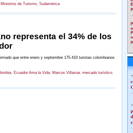
 Ministros de Turismo
,
Sudamérica
E
p
P
o
P
ano representa el 34% de los
r
p
dor
formado que entre enero y septiembre 175.410 turistas colombianos
lombia
,
Ecuador Ama la Vida
,
Marcos Villamar
,
mercado turístico
,
e
C
p
d
e