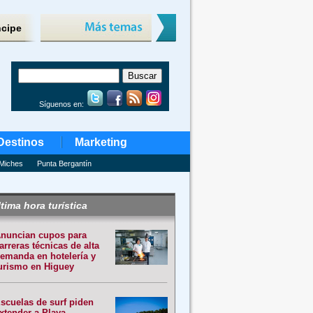
ncipe
Síguenos en:
Destinos
Marketing
Miches
Punta Bergantín
tima hora turística
nuncian cupos para
arreras técnicas de alta
emanda en hotelería y
urismo en Higuey
scuelas de surf piden
xtender a Playa