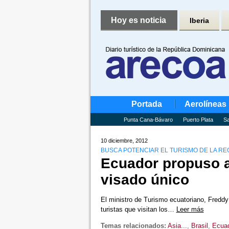
Hoy es noticia
Iberia
Portada
Aerolíneas
Punta Cana-Bávaro
Puerto Plata
Sa
10 diciembre, 2012
BUSCA POTENCIAR EL TURISMO DE LA RE
Ecuador propuso a
visado único
El ministro de Turismo ecuatoriano, Fredd
turistas que visitan los…
Leer más
Temas relacionados:
Asia...
,
Brasil
,
Ecua