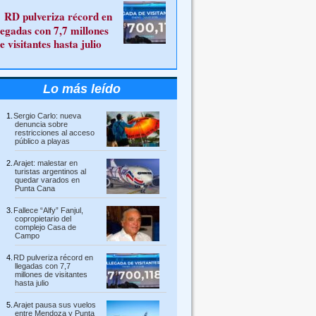
RD pulveriza récord en
legadas con 7,7 millones
e visitantes hasta julio
Lo más leído
Sergio Carlo: nueva
denuncia sobre
restricciones al acceso
público a playas
Arajet: malestar en
turistas argentinos al
quedar varados en
Punta Cana
Fallece “Alfy” Fanjul,
copropietario del
complejo Casa de
Campo
RD pulveriza récord en
llegadas con 7,7
millones de visitantes
hasta julio
Arajet pausa sus vuelos
entre Mendoza y Punta