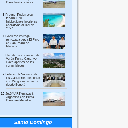
Cana hasta octubre
Freund: Pedernales
tendrá 1,700
habitaciones hoteleras
operativas al final de
2027
Gobierno entrega
remozada playa El Faro
en San Pedro de
Macorís
Plan de ordenamiento de
Verón-Punta Cana: ven
clave aportes de las
comunidades
Líderes de Santiago de
los Caballeros gestionan
con Wingo vuelo directo
desde Bogotá
JetSMART enlazará
Argentina con Punta
Cana vía Medellín
Santo Domingo