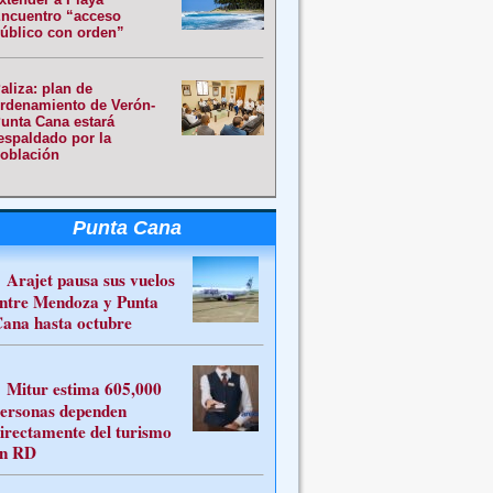
ncuentro “acceso
úblico con orden”
aliza: plan de
rdenamiento de Verón-
unta Cana estará
espaldado por la
oblación
Punta Cana
Arajet pausa sus vuelos
ntre Mendoza y Punta
ana hasta octubre
Mitur estima 605,000
ersonas dependen
irectamente del turismo
n RD