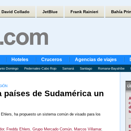
David Collado
JetBlue
Frank Rainieri
Bahía Pri
Hoteles
Cruceros
Agencias de viajes
nto Domingo
Pedernales-Cabo Rojo
Samaná
Santiago
Romana-Bayahíbe
Úl
GIÓN
 países de Sudamérica un
A
c
d
t
y Ehlers, ha propuesto un sistema común de visado para los
E
dor
,
Freddy Ehlers
,
Grupo Mercado Común
,
Marcos Villamar
,
e