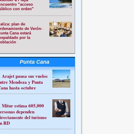
ncuentro “acceso
úblico con orden”
aliza: plan de
rdenamiento de Verón-
unta Cana estará
espaldado por la
oblación
Punta Cana
Arajet pausa sus vuelos
ntre Mendoza y Punta
ana hasta octubre
Mitur estima 605,000
ersonas dependen
irectamente del turismo
n RD