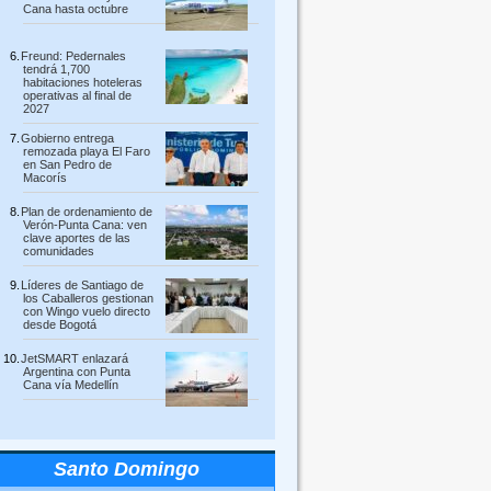
Cana hasta octubre
Freund: Pedernales
tendrá 1,700
habitaciones hoteleras
operativas al final de
2027
Gobierno entrega
remozada playa El Faro
en San Pedro de
Macorís
Plan de ordenamiento de
Verón-Punta Cana: ven
clave aportes de las
comunidades
Líderes de Santiago de
los Caballeros gestionan
con Wingo vuelo directo
desde Bogotá
JetSMART enlazará
Argentina con Punta
Cana vía Medellín
Santo Domingo