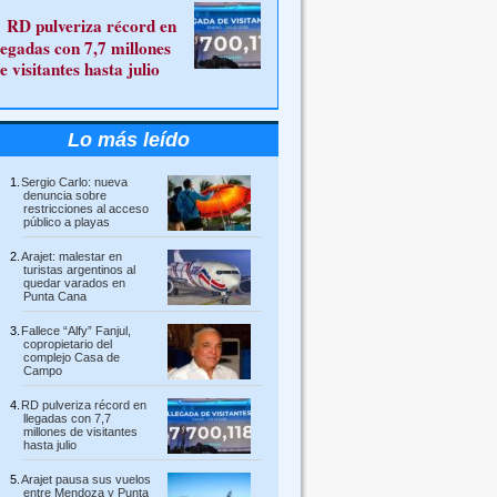
RD pulveriza récord en
legadas con 7,7 millones
e visitantes hasta julio
Lo más leído
Sergio Carlo: nueva
denuncia sobre
restricciones al acceso
público a playas
Arajet: malestar en
turistas argentinos al
quedar varados en
Punta Cana
Fallece “Alfy” Fanjul,
copropietario del
complejo Casa de
Campo
RD pulveriza récord en
llegadas con 7,7
millones de visitantes
hasta julio
Arajet pausa sus vuelos
entre Mendoza y Punta