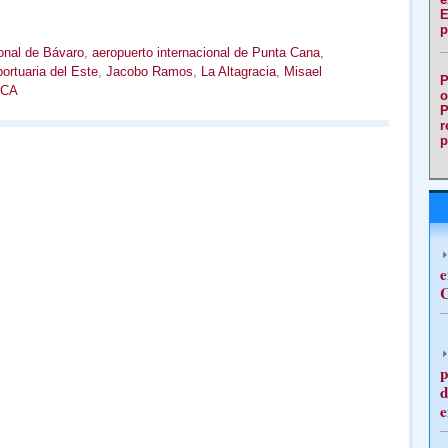
E
p
onal de Bávaro
,
aeropuerto internacional de Punta Cana
,
ortuaria del Este
,
Jacobo Ramos
,
La Altagracia
,
Misael
P
CA
o
P
r
p
e
C
p
d
e