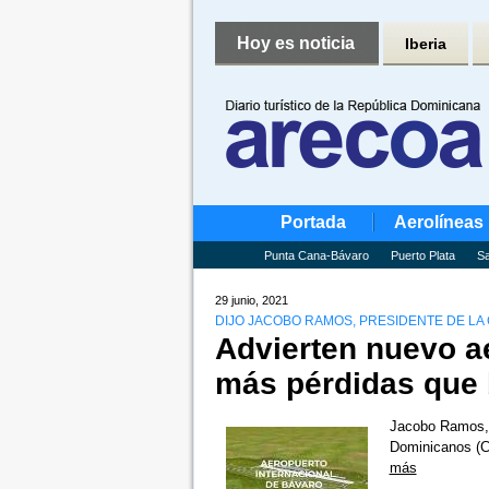
Hoy es noticia
Iberia
Portada
Aerolíneas
Punta Cana-Bávaro
Puerto Plata
Sa
29 junio, 2021
DIJO JACOBO RAMOS, PRESIDENTE DE L
Advierten nuevo a
más pérdidas que 
Jacobo Ramos, 
Dominicanos (C
más