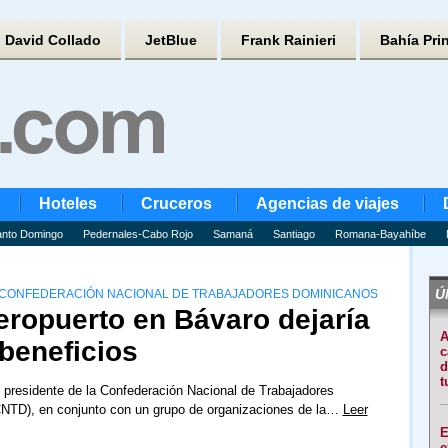
David Collado
JetBlue
Frank Rainieri
Bahía Pri
Hoteles
Cruceros
Agencias de viajes
nto Domingo
Pedernales-Cabo Rojo
Samaná
Santiago
Romana-Bayahíbe
Úl
A CONFEDERACIÓN NACIONAL DE TRABAJADORES DOMINICANOS
eropuerto en Bávaro dejaría
A
beneficios
c
d
t
presidente de la Confederación Nacional de Trabajadores
NTD), en conjunto con un grupo de organizaciones de la…
Leer
E
e