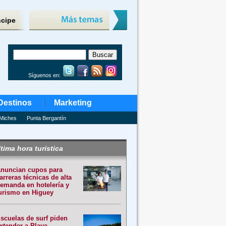
ncipe
Síguenos en:
Destinos
Marketing
Miches
Punta Bergantín
tima hora turística
nuncian cupos para
arreras técnicas de alta
emanda en hotelería y
urismo en Higuey
scuelas de surf piden
xtender a Playa