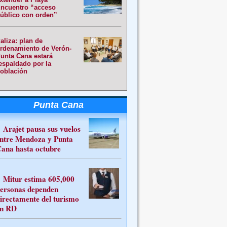
ncuentro “acceso
úblico con orden”
aliza: plan de
rdenamiento de Verón-
unta Cana estará
espaldado por la
oblación
Punta Cana
Arajet pausa sus vuelos
ntre Mendoza y Punta
ana hasta octubre
Mitur estima 605,000
ersonas dependen
irectamente del turismo
n RD