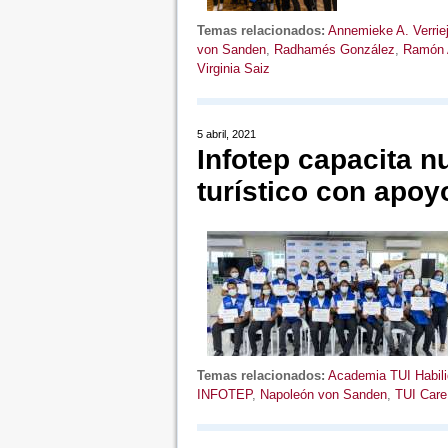
Temas relacionados:
Annemieke A. Verrie
von Sanden
,
Radhamés González
,
Ramón A
Virginia Saiz
5 abril, 2021
Infotep capacita n
turístico con apoy
Temas relacionados:
Academia TUI Habil
INFOTEP
,
Napoleón von Sanden
,
TUI Care