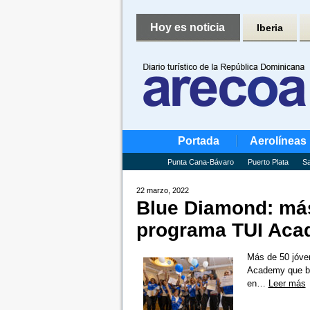
Hoy es noticia
Iberia
Portada
Aerolíneas
Punta Cana-Bávaro
Puerto Plata
Sa
22 marzo, 2022
Blue Diamond: más
programa TUI Ac
Más de 50 jóve
Academy que bu
en…
Leer más