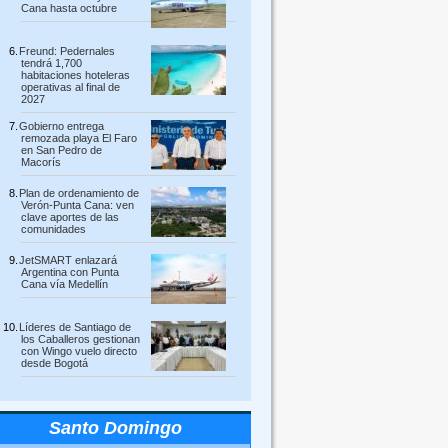
Cana hasta octubre
Freund: Pedernales
tendrá 1,700
habitaciones hoteleras
operativas al final de
2027
Gobierno entrega
remozada playa El Faro
en San Pedro de
Macorís
Plan de ordenamiento de
Verón-Punta Cana: ven
clave aportes de las
comunidades
JetSMART enlazará
Argentina con Punta
Cana vía Medellín
Líderes de Santiago de
los Caballeros gestionan
con Wingo vuelo directo
desde Bogotá
Santo Domingo