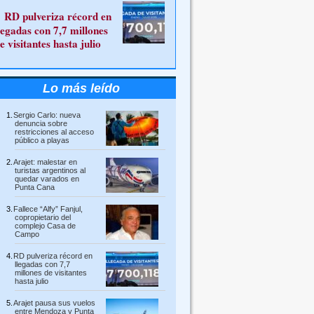
RD pulveriza récord en
legadas con 7,7 millones
e visitantes hasta julio
Lo más leído
Sergio Carlo: nueva
denuncia sobre
restricciones al acceso
público a playas
Arajet: malestar en
turistas argentinos al
quedar varados en
Punta Cana
Fallece “Alfy” Fanjul,
copropietario del
complejo Casa de
Campo
RD pulveriza récord en
llegadas con 7,7
millones de visitantes
hasta julio
Arajet pausa sus vuelos
entre Mendoza y Punta