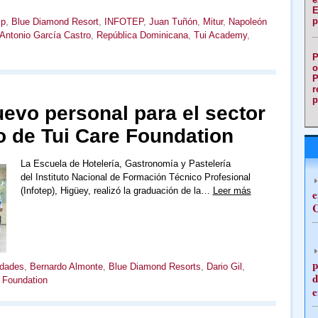
E
p
jp
,
Blue Diamond Resort
,
INFOTEP
,
Juan Tuñón
,
Mitur
,
Napoleón
ntonio García Castro
,
República Dominicana
,
Tui Academy
,
P
o
P
r
p
uevo personal para el sector
o de Tui Care Foundation
La Escuela de Hotelería, Gastronomía y Pastelería
del Instituto Nacional de Formación Técnico Profesional
(Infotep), Higüey, realizó la graduación de la…
Leer más
e
C
p
idades
,
Bernardo Almonte
,
Blue Diamond Resorts
,
Dario Gil
,
d
 Foundation
e