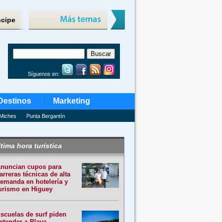
ncipe
Síguenos en:
Destinos
Marketing
Miches
Punta Bergantín
tima hora turística
nuncian cupos para
arreras técnicas de alta
emanda en hotelería y
urismo en Higuey
scuelas de surf piden
xtender a Playa