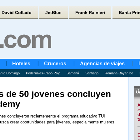
David Collado
JetBlue
Frank Rainieri
Bahía Pri
Hoteles
Cruceros
Agencias de viajes
nto Domingo
Pedernales-Cabo Rojo
Samaná
Santiago
Romana-Bayahíbe
 de 50 jovenes concluyen
Úl
ademy
A
c
d
nes concluyeron recientemente el programa educativo TUI
t
sca crear oportunidades para jóvenes, especialmente mujeres,
E
e