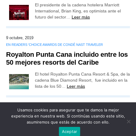
El presidente de la cadena hotelera Marriott
International, Brian King, es optimista ante el
futuro del sector…
Leer más
9 octubre, 2019
EN READERS 'CHOICE AWARDS DE CONDÉ NAST TRAVELER
Royalton Punta Cana incluido entre los
50 mejores resorts del Caribe
El hotel Royalton Punta Cana Resort & Spa, de la
cadena Blue Diamond Resort, fue incluido en la
lista de los 50…
Leer más
Usamos cookies para asegurar que te damos la mejor
experiencia en nuestra web. Si continúas usando este sitio,
asumiremos que estás de acuerdo con ello.
Publicidad
Redacción
Contacto
Aceptar
Advertencia legal
Todos los derechos reservados