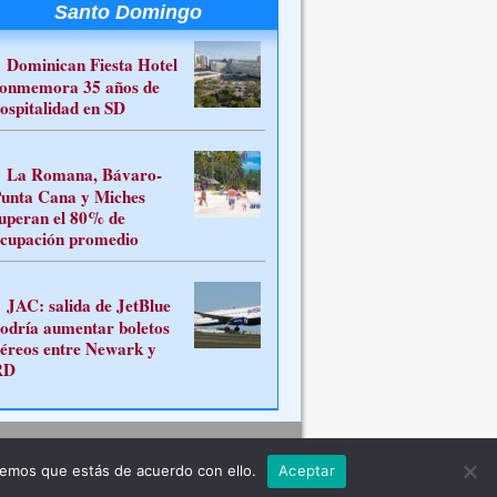
Santo Domingo
Dominican Fiesta Hotel
onmemora 35 años de
ospitalidad en SD
La Romana, Bávaro-
unta Cana y Miches
uperan el 80% de
cupación promedio
JAC: salida de JetBlue
odría aumentar boletos
éreos entre Newark y
RD
Contacto
remos que estás de acuerdo con ello.
Aceptar
ferente