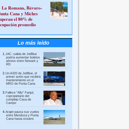
La Romana, Bávaro-
unta Cana y Miches
uperan el 80% de
cupación promedio
Lo más leído
JAC: salida de JetBlue
podría aumentar boletos
aéreos entre Newark y
RD
Un A320 de JetBlue, el
primer avión que recibirá
mantenimiento en el
MRO de Punta Cana
Fallece “Alfy” Fanjul,
copropietario del
complejo Casa de
Campo
Arajet pausa sus vuelos
entre Mendoza y Punta
Cana hasta octubre