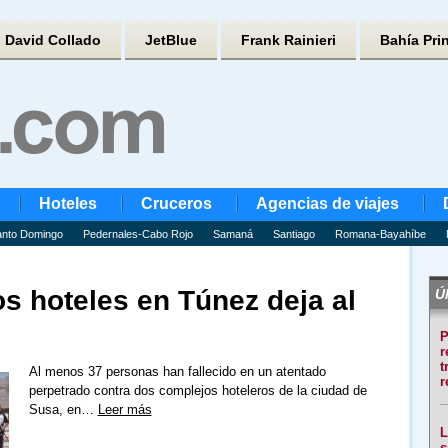
David Collado
JetBlue
Frank Rainieri
Bahía Pri
Hoteles
Cruceros
Agencias de viajes
nto Domingo
Pedernales-Cabo Rojo
Samaná
Santiago
Romana-Bayahíbe
s hoteles en Túnez deja al
Úl
P
r
t
Al menos 37 personas han fallecido en un atentado
r
perpetrado contra dos complejos hoteleros de la ciudad de
Susa, en…
Leer más
L
s