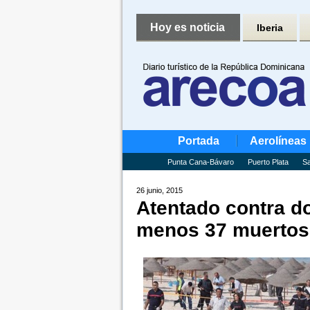
Hoy es noticia
Iberia
Portada
Aerolíneas
Punta Cana-Bávaro
Puerto Plata
Sa
26 junio, 2015
Atentado contra do
menos 37 muertos