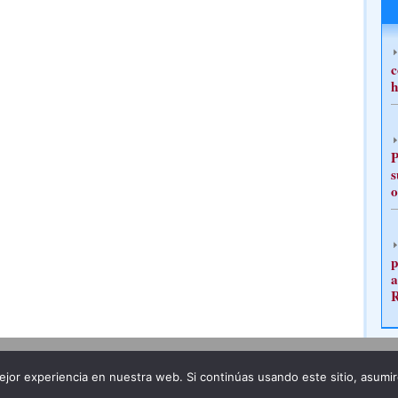
c
h
P
s
o
p
a
Publicidad
Redacción
jor experiencia en nuestra web. Si continúas usando este sitio, asumi
ncia legal
Todos los derechos reservados
Grupo Pre