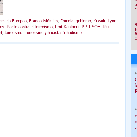
p
c
onsejo Europeo
,
Estado Islámico
,
Francia
,
gobierno
,
Kuwait
,
Lyon
,
R
tos
,
Pacto contra el terrorismo
,
Port Kantaoui
,
PP
,
PSOE
,
Riu
s
rt
,
terrorismo
,
Terrorismo yihadista
,
Yihadismo
A
C
C
f
R
r
e
c