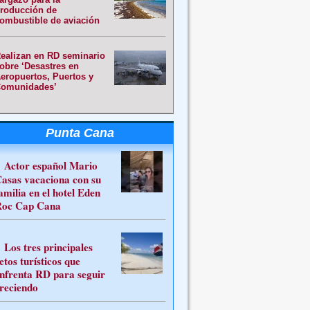
roducción de
ombustible de aviación
ealizan en RD seminario
obre ‘Desastres en
eropuertos, Puertos y
omunidades’
Punta Cana
Actor español Mario
asas vacaciona con su
amilia en el hotel Eden
oc Cap Cana
Los tres principales
etos turísticos que
nfrenta RD para seguir
reciendo