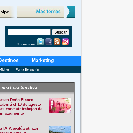
ncipe
Síguenos en:
Destinos
Marketing
Miches
Punta Bergantín
tima hora turística
aseo Doña Blanca
eabrirá el 10 de agosto
ras concluir trabajos de
emozamiento
a IATA evalúa utilizar
argazo para la