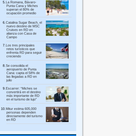
La Romana, Bávaro-
Punta Cana y Miches
superan el 80% de
ocupación promedio
Catalina Sugar Beach, el
nuevo destino de MSC
Cruises en RD en
alianza con Casa de
Campo
Los tres principales
retos turísticos que
enfrenta RD para seguir
creciendo
Se consolida el
aeropuerto de Punta
Cana: capta el 58% de
las llegadas a RD en
julio
Escarrer: “Miches se
convertirá en el destino
más importante de RD
en el turismo de lujo”
Mitur estima 605,000
personas dependen
directamente del turismo
en RD