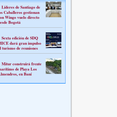
Líderes de Santiago de
os Caballeros gestionan
on Wingo vuelo directo
esde Bogotá
Sexta edición de SDQ
ICE dará gran impulso
l turismo de reuniones
Mitur construirá frente
arítimo de Playa Los
lmendros, en Baní