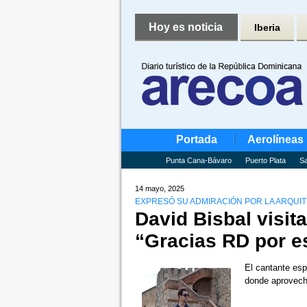
Hoy es noticia
Iberia
Portada
Aerolíneas
Punta Cana-Bávaro
Puerto Plata
Sa
14 mayo, 2025
EXPRESÓ SU ADMIRACIÓN POR LA ARQUI
David Bisbal visita
“Gracias RD por e
El cantante esp
donde aprovechó