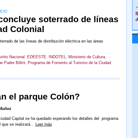
ICIO
l
concluye soterrado de líneas
d
ad Colonial
terrado de las líneas de distribución eléctrica en las áreas
trito Nacional
,
EDEESTE
,
INDOTEL
,
Ministerio de Cultura
,
e Padre Billini
,
Programa de Fomento al Turismo de la Ciudad
n el parque Colón?
 Muñoz
ciudad Capital se ha quedado esperando los detalles del programa
l que se realizará…
Leer más