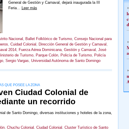
General de Gestión y Carnaval, dejará inaugurada la III
Feria…
Leer más
l
c
d
trito Nacional
,
Ballet Folklórico de Turismo
,
Consejo Nacional para
beros
,
Cuidad Colonial
,
Dirección General de Gestión y Carnaval
,
M
naval 2014
,
Fuerza Aérea Dominicana
,
Gestión y Carnaval
,
José
a
inisterio de Turismo
,
Parque Colón
,
Policía de Turismo
,
Policía
go
,
Sergio Vargas
,
Universidad Autónoma de Santo Domingo
m
A
AS QUE POSEE LA ZONA
en Ciudad Colonial de
iante un recorrido
nial de Santo Domingo, diversas instituciones y hoteles de la zona,
lón
,
Chuchu Colonial
,
Ciudad Colonial
,
Cluster Turístico de Santo