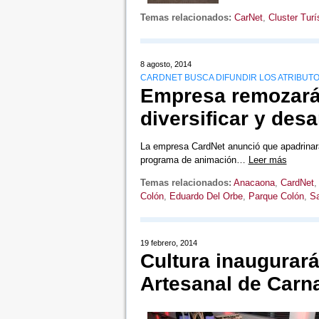
Temas relacionados:
CarNet
,
Cluster Tur
8 agosto, 2014
CARDNET BUSCA DIFUNDIR LOS ATRIBUT
Empresa remozará 
diversificar y desar
La empresa CardNet anunció que apadrinará
programa de animación…
Leer más
Temas relacionados:
Anacaona
,
CardNet
Colón
,
Eduardo Del Orbe
,
Parque Colón
,
S
19 febrero, 2014
Cultura inaugurará 
Artesanal de Carn