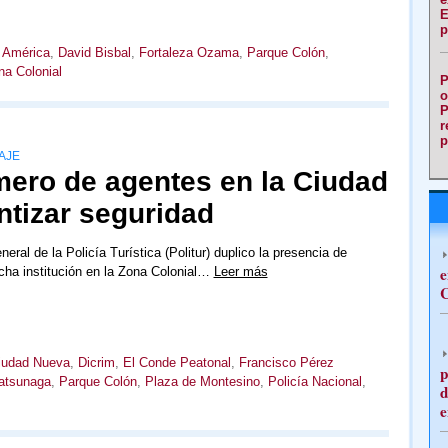
E
p
 América
,
David Bisbal
,
Fortaleza Ozama
,
Parque Colón
,
na Colonial
P
o
P
r
p
AJE
mero de agentes en la Ciudad
ntizar seguridad
eral de la Policía Turística (Politur) duplico la presencia de
e
ha institución en la Zona Colonial…
Leer más
C
iudad Nueva
,
Dicrim
,
El Conde Peatonal
,
Francisco Pérez
p
atsunaga
,
Parque Colón
,
Plaza de Montesino
,
Policía Nacional
,
d
e