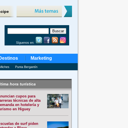
ncipe
Síguenos en:
Destinos
Marketing
Miches
Punta Bergantín
tima hora turística
nuncian cupos para
arreras técnicas de alta
emanda en hotelería y
urismo en Higuey
scuelas de surf piden
xtender a Playa