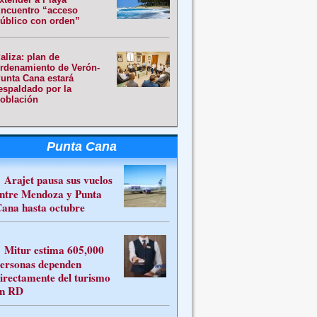
ncuentro “acceso
úblico con orden”
aliza: plan de
rdenamiento de Verón-
unta Cana estará
espaldado por la
oblación
Punta Cana
Arajet pausa sus vuelos
ntre Mendoza y Punta
ana hasta octubre
Mitur estima 605,000
ersonas dependen
irectamente del turismo
n RD