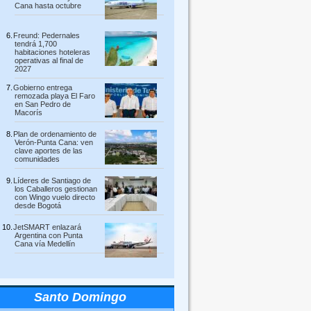
Cana hasta octubre
Freund: Pedernales
tendrá 1,700
habitaciones hoteleras
operativas al final de
2027
Gobierno entrega
remozada playa El Faro
en San Pedro de
Macorís
Plan de ordenamiento de
Verón-Punta Cana: ven
clave aportes de las
comunidades
Líderes de Santiago de
los Caballeros gestionan
con Wingo vuelo directo
desde Bogotá
JetSMART enlazará
Argentina con Punta
Cana vía Medellín
Santo Domingo