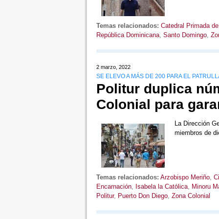
Temas relacionados:
Catedral Primada de
República Dominicana
,
Santo Domingo
,
Zo
2 marzo, 2022
SE ELEVO A MÁS DE 200 PARA EL PATRULL
Politur duplica nú
Colonial para gara
La Dirección Gen
miembros de dic
Temas relacionados:
Arzobispo Meriño
,
C
Encarnación
,
Isabela la Católica
,
Minoru M
Politur
,
Puerto Don Diego
,
Zona Colonial