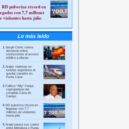
RD pulveriza récord en
legadas con 7,7 millones
e visitantes hasta julio
Lo más leído
Sergio Carlo: nueva
denuncia sobre
restricciones al acceso
público a playas
Arajet: malestar en
turistas argentinos al
quedar varados en
Punta Cana
Fallece “Alfy” Fanjul,
copropietario del
complejo Casa de
Campo
RD pulveriza récord en
llegadas con 7,7
millones de visitantes
hasta julio
Arajet pausa sus vuelos
entre Mendoza y Punta