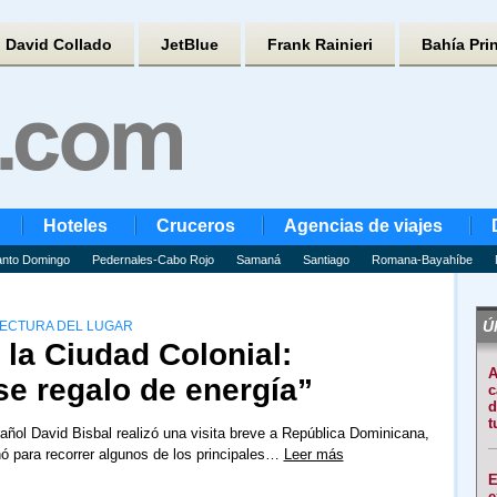
David Collado
JetBlue
Frank Rainieri
Bahía Pri
Hoteles
Cruceros
Agencias de viajes
nto Domingo
Pedernales-Cabo Rojo
Samaná
Santiago
Romana-Bayahíbe
Úl
TECTURA DEL LUGAR
 la Ciudad Colonial:
A
se regalo de energía”
c
d
t
añol David Bisbal realizó una visita breve a República Dominicana,
 para recorrer algunos de los principales…
Leer más
E
e