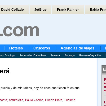
David Collado
JetBlue
Frank Rainieri
Bahía Pri
Hoteles
Cruceros
Agencias de viajes
nto Domingo
Pedernales-Cabo Rojo
Samaná
Santiago
Romana-Bayahíbe
erá
Úl
P
r
t
pueblo y de mis raíces, soy de esos que tienen fe en que
r
costa
,
naturaleza
,
Paulo Coelho
,
Puerto Plata
,
Turismo
L
s