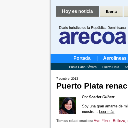
Hoy es noticia
Iberia
Portada
Aerolíneas
Punta Cana-Bávaro
Puerto Plata
Sa
7 octubre, 2013
Puerto Plata renac
Por
Scarlet Gilbert
Soy una gran amante de mi 
nuestro…
Leer más
Temas relacionados:
Ave Fénix
,
Belleza
,