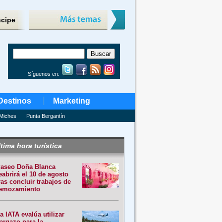
ncipe
Síguenos en:
Destinos
Marketing
Miches
Punta Bergantín
tima hora turística
aseo Doña Blanca
eabrirá el 10 de agosto
ras concluir trabajos de
emozamiento
a IATA evalúa utilizar
argazo para la