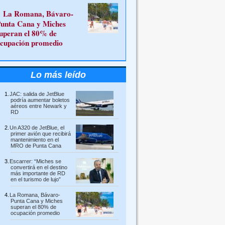
La Romana, Bávaro-
unta Cana y Miches
uperan el 80% de
cupación promedio
Lo más leído
JAC: salida de JetBlue
podría aumentar boletos
aéreos entre Newark y
RD
Un A320 de JetBlue, el
primer avión que recibirá
mantenimiento en el
MRO de Punta Cana
Escarrer: “Miches se
convertirá en el destino
más importante de RD
en el turismo de lujo”
La Romana, Bávaro-
Punta Cana y Miches
superan el 80% de
ocupación promedio