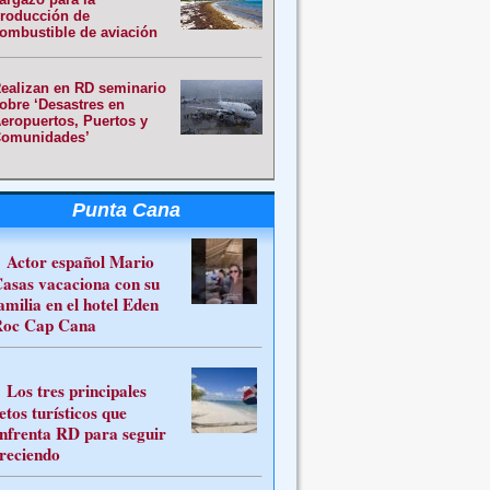
roducción de
ombustible de aviación
ealizan en RD seminario
obre ‘Desastres en
eropuertos, Puertos y
omunidades’
Punta Cana
Actor español Mario
asas vacaciona con su
amilia en el hotel Eden
oc Cap Cana
Los tres principales
etos turísticos que
nfrenta RD para seguir
reciendo