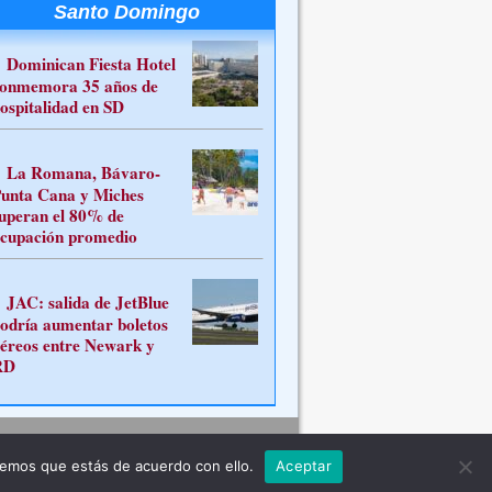
Santo Domingo
Dominican Fiesta Hotel
onmemora 35 años de
ospitalidad en SD
La Romana, Bávaro-
unta Cana y Miches
uperan el 80% de
cupación promedio
JAC: salida de JetBlue
odría aumentar boletos
éreos entre Newark y
RD
Contacto
remos que estás de acuerdo con ello.
Aceptar
ferente