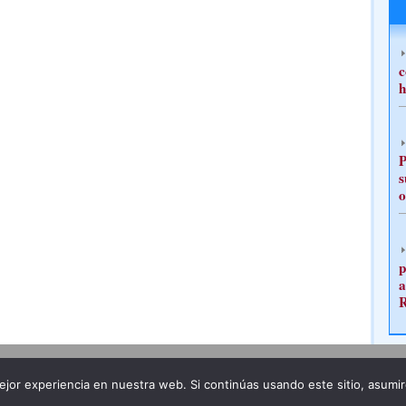
c
h
P
s
o
p
a
Publicidad
Redacción
jor experiencia en nuestra web. Si continúas usando este sitio, asumi
ncia legal
Todos los derechos reservados
Grupo Pre