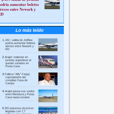
odría aumentar boletos
éreos entre Newark y
RD
Lo más leído
JAC: salida de JetBlue
podría aumentar boletos
aéreos entre Newark y
RD
Arajet: malestar en
turistas argentinos al
quedar varados en
Punta Cana
Fallece “Alfy” Fanjul,
copropietario del
complejo Casa de
Campo
Arajet pausa sus vuelos
entre Mendoza y Punta
Cana hasta octubre
RD pulveriza récord en
llegadas con 7,7