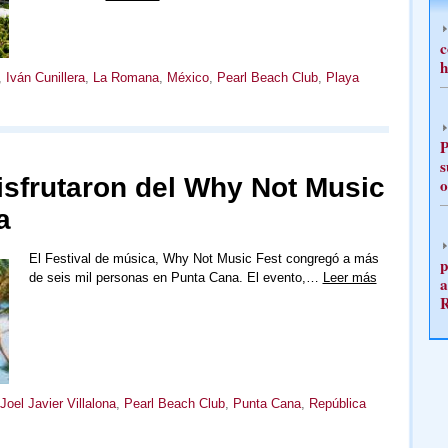
c
h
,
Iván Cunillera
,
La Romana
,
México
,
Pearl Beach Club
,
Playa
P
s
disfrutaron del Why Not Music
o
a
El Festival de música, Why Not Music Fest congregó a más
p
de seis mil personas en Punta Cana. El evento,…
Leer más
a
Joel Javier Villalona
,
Pearl Beach Club
,
Punta Cana
,
República