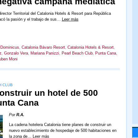
negativa campaña mediática
rector Territorial del Catalonia Hotels & Resort para República
có la pasión y el trabajo de sus…
Leer más
 Dominicus
,
Catalonia Bávaro Resort
,
Catalonia Hotels & Resort
,
z
,
Gonzalo Vera
,
Mariana Panizzi
,
Pearl Beach Club
,
Punta Cana
,
uben Moni
H CLUB
onstruir un hotel de 500
unta Cana
Por
R.A.
La cadena hotelera Catalonia tiene planes de construir un
nuevo establecimiento de hospedaje de 500 habitaciones en
la zona de…
Leer más