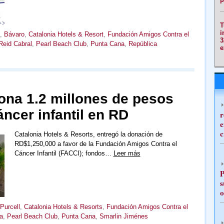
T
i
,
Bávaro
,
Catalonia Hotels & Resort
,
Fundación Amigos Contra el
3
 Reid Cabral
,
Pearl Beach Club
,
Punta Cana
,
República
e
ona 1.2 millones de pesos
áncer infantil en RD
r
e
c
Catalonia Hotels & Resorts, entregó la donación de
RD$1,250,000 a favor de la Fundación Amigos Contra el
Cáncer Infantil (FACCI); fondos…
Leer más
P
s
o
Purcell
,
Catalonia Hotels & Resorts
,
Fundación Amigos Contra el
a
,
Pearl Beach Club
,
Punta Cana
,
Smarlin Jiménes