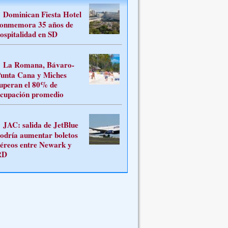
Dominican Fiesta Hotel
onmemora 35 años de
ospitalidad en SD
La Romana, Bávaro-
unta Cana y Miches
uperan el 80% de
cupación promedio
JAC: salida de JetBlue
odría aumentar boletos
éreos entre Newark y
RD