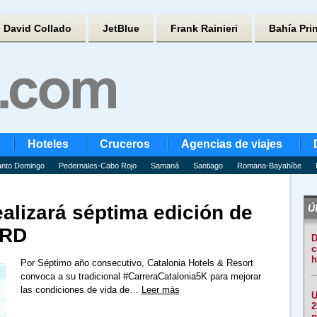
David Collado
JetBlue
Frank Rainieri
Bahía Pri
Hoteles
Cruceros
Agencias de viajes
nto Domingo
Pedernales-Cabo Rojo
Samaná
Santiago
Romana-Bayahíbe
ealizará séptima edición de
Úl
 RD
D
c
h
Por Séptimo año consecutivo, Catalonia Hotels & Resort
convoca a su tradicional #CarreraCatalonia5K para mejorar
las condiciones de vida de…
Leer más
U
2
p