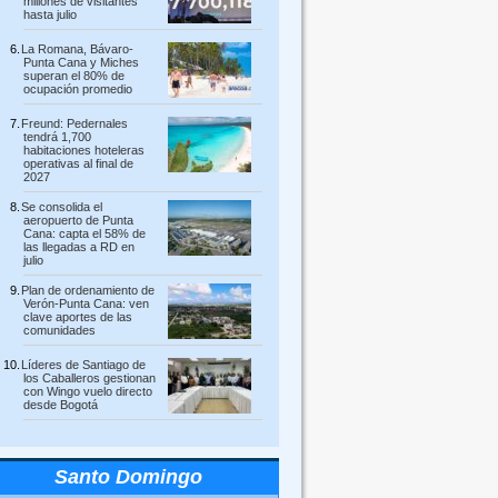
millones de visitantes
hasta julio
La Romana, Bávaro-
Punta Cana y Miches
superan el 80% de
ocupación promedio
Freund: Pedernales
tendrá 1,700
habitaciones hoteleras
operativas al final de
2027
Se consolida el
aeropuerto de Punta
Cana: capta el 58% de
las llegadas a RD en
julio
Plan de ordenamiento de
Verón-Punta Cana: ven
clave aportes de las
comunidades
Líderes de Santiago de
los Caballeros gestionan
con Wingo vuelo directo
desde Bogotá
Santo Domingo