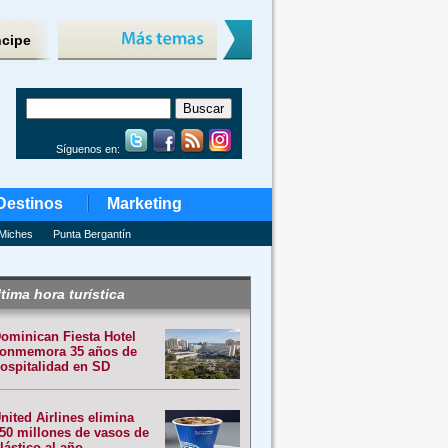
ncipe
Síguenos en:
Destinos
Marketing
Miches
Punta Bergantín
tima hora turística
ominican Fiesta Hotel
onmemora 35 años de
ospitalidad en SD
nited Airlines elimina
50 millones de vasos de
lástico al año