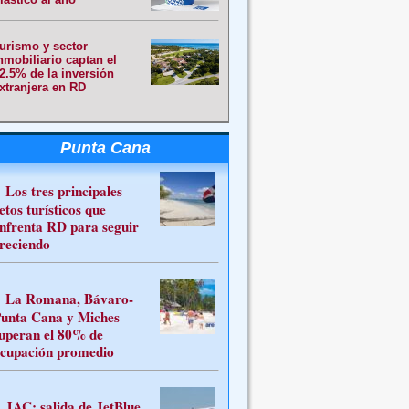
urismo y sector
nmobiliario captan el
2.5% de la inversión
xtranjera en RD
Punta Cana
Los tres principales
etos turísticos que
nfrenta RD para seguir
reciendo
La Romana, Bávaro-
unta Cana y Miches
uperan el 80% de
cupación promedio
JAC: salida de JetBlue