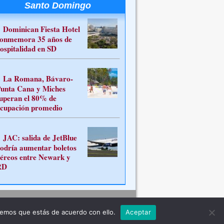
Santo Domingo
Dominican Fiesta Hotel
onmemora 35 años de
ospitalidad en SD
La Romana, Bávaro-
unta Cana y Miches
uperan el 80% de
cupación promedio
JAC: salida de JetBlue
odría aumentar boletos
éreos entre Newark y
RD
Contacto
remos que estás de acuerdo con ello.
Aceptar
ferente