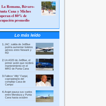
La Romana, Bávaro-
unta Cana y Miches
uperan el 80% de
cupación promedio
Lo más leído
JAC: salida de JetBlue
podría aumentar boletos
aéreos entre Newark y
RD
Un A320 de JetBlue, el
primer avión que recibirá
mantenimiento en el
MRO de Punta Cana
Fallece “Alfy” Fanjul,
copropietario del
complejo Casa de
Campo
Arajet pausa sus vuelos
entre Mendoza y Punta
Cana hasta octubre