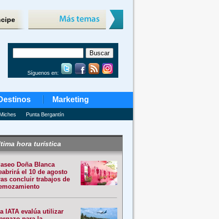
ncipe
Síguenos en:
Destinos
Marketing
Miches
Punta Bergantín
tima hora turística
aseo Doña Blanca
eabrirá el 10 de agosto
ras concluir trabajos de
emozamiento
a IATA evalúa utilizar
argazo para la