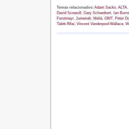
Temas relacionados:
Adam Sacks
,
ALTA
,
David Scowsill
,
Gary Schweikert
,
Ian Burn
Forstmayr
,
Jumeirah
,
Meliá
,
OMT
,
Peter Do
Taleb Rifai
,
Vincent Vanderpool-Wallace
,
W