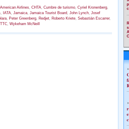
p
American Airlines
,
CHTA
,
Cumbre de turismo
,
Cyriel Kronenberg
,
c
s
,
IATA
,
Jamaica
,
Jamaica Tourist Board
,
John Lynch
,
Josef
lara
,
Peter Greenberg
,
Redjet
,
Roberto Kriete
,
Sebastián Escarrer
,
R
TTC
,
Wykeham McNeill
s
A
C
C
f
R
r
e
c