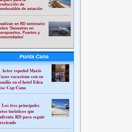
roducción de
ombustible de aviación
ealizan en RD seminario
obre ‘Desastres en
eropuertos, Puertos y
omunidades’
Punta Cana
Actor español Mario
asas vacaciona con su
amilia en el hotel Eden
oc Cap Cana
Los tres principales
etos turísticos que
nfrenta RD para seguir
reciendo