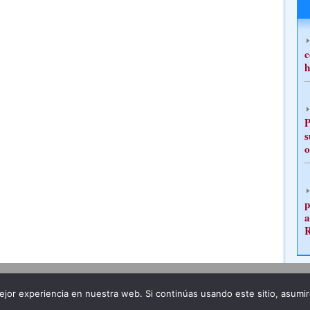
c
h
P
s
o
p
a
Publicidad
Redacción
jor experiencia en nuestra web. Si continúas usando este sitio, asumi
ncia legal
Todos los derechos reservados
Grupo Pre