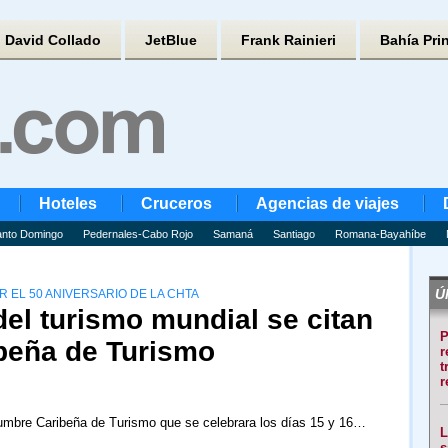
David Collado
JetBlue
Frank Rainieri
Bahía Pri
Hoteles
Cruceros
Agencias de viajes
nto Domingo
Pedernales-Cabo Rojo
Samaná
Santiago
Romana-Bayahíbe
Úl
R EL 50 ANIVERSARIO DE LA CHTA
el turismo mundial se citan
P
beña de Turismo
r
t
r
umbre Caribeña de Turismo que se celebrara los días 15 y 16…
L
s