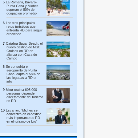
La Romana, Bávaro-
Punta Cana y Miches
superan el 80% de
ocupación promedio
Los tres principales
retos turísticos que
enfrenta RD para seguir
creciendo
Catalina Sugar Beach, el
nuevo destino de MSC
Cruises en RD en
alianza con Casa de
Campo
Se consolida el
aeropuerto de Punta
Cana: capta el 58% de
las llegadas a RD en
julio
Mitur estima 605,000
personas dependen
directamente del turismo
en RD
Escarrer: “Miches se
convertirá en el destino
más importante de RD
en el turismo de lujo”