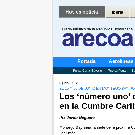
Hoy es noticia
Iberia
Portada
Aerolíneas
Punta Cana-Bávaro
Puerto Plata
Sa
8 junio, 2012
EL 15 Y 16 DE JUNIO EN MONTEGO BAY, PO
Los ‘número uno’ d
en la Cumbre Cari
Por
Javier Noguera
Montego Bay será la sede de la próxima C
Leer más