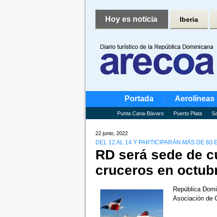
Hoy es noticia
Iberia
Portada
Aerolíneas
Punta Cana-Bávaro
Puerto Plata
Sa
22 junio, 2022
DEL 12 AL 14 Y PARTICIPARÁN MÁS DE 60
RD será sede de 
cruceros en octub
República Domin
Asociación de 