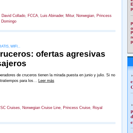
E
p
,
David Collado
,
FCCA
,
Luis Abinader
,
Mitur
,
Norwegian
,
Princess
 Domingo
P
o
P
r
p
IS, WIFI...
cruceros: ofertas agresivas
sajeros
radores de cruceros tienen la mirada puesta en junio y julio. Si no
e
tratiempos para los…
Leer más
C
SC Cruises
,
Norwegian Cruise Line
,
Princess Cruise
,
Royal
p
d
e