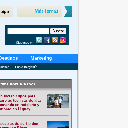
ncipe
Síguenos en:
Destinos
Marketing
Miches
Punta Bergantín
tima hora turística
nuncian cupos para
arreras técnicas de alta
emanda en hotelería y
urismo en Higuey
scuelas de surf piden
xtender a Playa