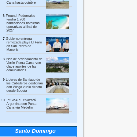
Cana hasta octubre
Freund: Pedernales
tendrá 1,700
habitaciones hoteleras
operativas al final de
2027
Gobierno entrega
remozada playa El Faro
en San Pedro de
Macorís
Plan de ordenamiento de
Verón-Punta Cana: ven
clave aportes de las
comunidades
Líderes de Santiago de
los Caballeros gestionan
con Wingo vuelo directo
desde Bogotá
JetSMART enlazará
Argentina con Punta
Cana vía Medellín
Santo Domingo