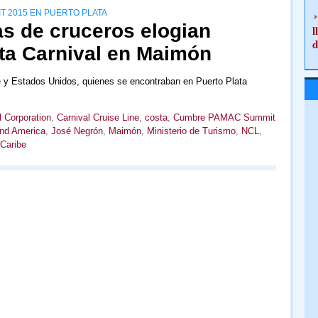
 2015 EN PUERTO PLATA
as de cruceros elogian
l
d
nta Carnival en Maimón
be y Estados Unidos, quienes se encontraban en Puerto Plata
l Corporation
,
Carnival Cruise Line
,
costa
,
Cumbre PAMAC Summit
and America
,
José Negrón
,
Maimón
,
Ministerio de Turismo
,
NCL
,
Caribe