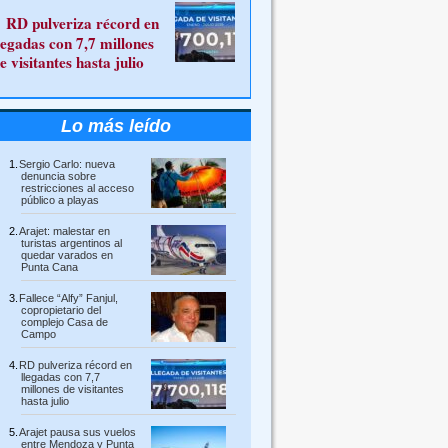
RD pulveriza récord en
legadas con 7,7 millones
e visitantes hasta julio
Lo más leído
Sergio Carlo: nueva
denuncia sobre
restricciones al acceso
público a playas
Arajet: malestar en
turistas argentinos al
quedar varados en
Punta Cana
Fallece “Alfy” Fanjul,
copropietario del
complejo Casa de
Campo
RD pulveriza récord en
llegadas con 7,7
millones de visitantes
hasta julio
Arajet pausa sus vuelos
entre Mendoza y Punta