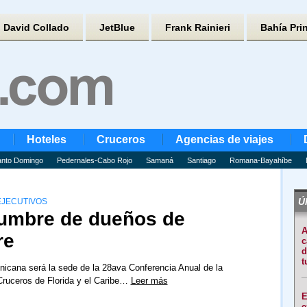
David Collado
JetBlue
Frank Rainieri
Bahía Pri
Hoteles
Cruceros
Agencias de viajes
nto Domingo
Pedernales-Cabo Rojo
Samaná
Santiago
Romana-Bayahíbe
Úl
 EJECUTIVOS
cumbre de dueños de
A
re
c
d
t
icana será la sede de la 28ava Conferencia Anual de la
Cruceros de Florida y el Caribe…
Leer más
E
e