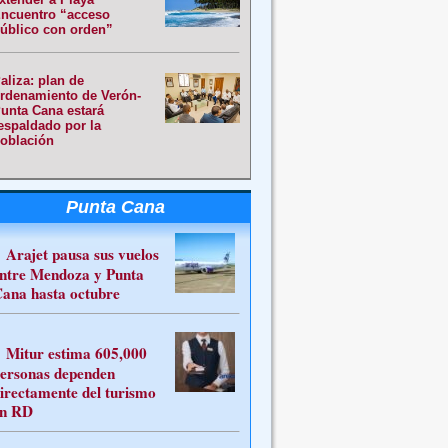
ncuentro “acceso
úblico con orden”
aliza: plan de
rdenamiento de Verón-
unta Cana estará
espaldado por la
oblación
Punta Cana
Arajet pausa sus vuelos
ntre Mendoza y Punta
ana hasta octubre
Mitur estima 605,000
ersonas dependen
irectamente del turismo
n RD