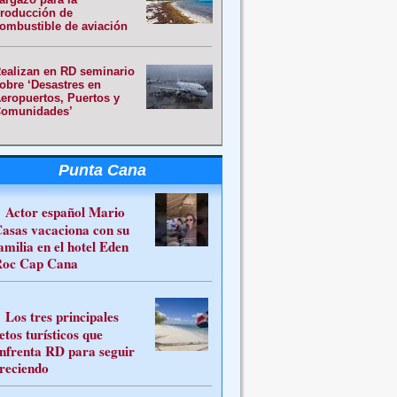
roducción de
ombustible de aviación
ealizan en RD seminario
obre ‘Desastres en
eropuertos, Puertos y
omunidades’
Punta Cana
Actor español Mario
asas vacaciona con su
amilia en el hotel Eden
oc Cap Cana
Los tres principales
etos turísticos que
nfrenta RD para seguir
reciendo