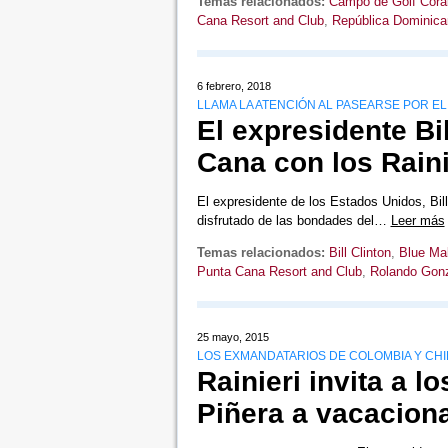
Temas relacionados:
Campo de Golf Cora
Cana Resort and Club
,
República Dominica
6 febrero, 2018
LLAMA LA ATENCIÓN AL PASEARSE POR E
El expresidente Bi
Cana con los Raini
El expresidente de los Estados Unidos, Bil
disfrutado de las bondades del…
Leer más
Temas relacionados:
Bill Clinton
,
Blue Ma
Punta Cana Resort and Club
,
Rolando Gonz
25 mayo, 2015
LOS EXMANDATARIOS DE COLOMBIA Y CHI
Rainieri invita a 
Piñera a vacacion