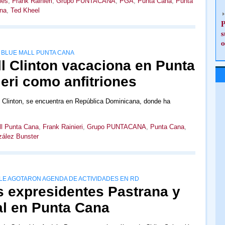
les
,
Frank Rainieri
,
Grupo PUNTACANA
,
PGA
,
Punta Cana
,
Punta
na
,
Ted Kheel
P
s
o
L BLUE MALL PUNTA CANA
ll Clinton vacaciona en Punta
eri como anfitriones
l Clinton, se encuentra en República Dominicana, donde ha
ll Punta Cana
,
Frank Rainieri
,
Grupo PUNTACANA
,
Punta Cana
,
ález Bunster
LE AGOTARON AGENDA DE ACTIVIDADES EN RD
los expresidentes Pastrana y
al en Punta Cana