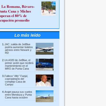
La Romana, Bávaro-
unta Cana y Miches
uperan el 80% de
cupación promedio
Lo más leído
JAC: salida de JetBlue
podría aumentar boletos
aéreos entre Newark y
RD
Un A320 de JetBlue, el
primer avión que recibirá
mantenimiento en el
MRO de Punta Cana
Fallece “Alfy” Fanjul,
copropietario del
complejo Casa de
Campo
Arajet pausa sus vuelos
entre Mendoza y Punta
Cana hasta octubre