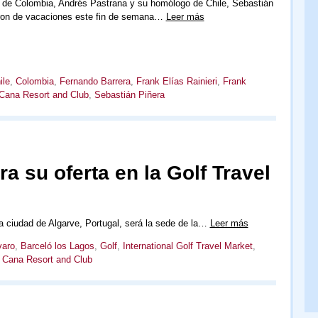
e de Colombia, Andrés Pastrana y su homólogo de Chile, Sebastián
eron de vacaciones este fin de semana…
Leer más
ile
,
Colombia
,
Fernando Barrera
,
Frank Elías Rainieri
,
Frank
Cana Resort and Club
,
Sebastián Piñera
 su oferta en la Golf Travel
la ciudad de Algarve, Portugal, será la sede de la…
Leer más
varo
,
Barceló los Lagos
,
Golf
,
International Golf Travel Market
,
 Cana Resort and Club