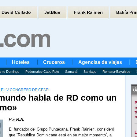
David Collado
JetBlue
Frank Rainieri
Bahía Pri
Hoteles
Cruceros
Agencias de viajes
nto Domingo
Pedernales-Cabo Rojo
Samaná
Santiago
Romana-Bayahíbe
Úl
 EL V CONGRESO DE CEAPI
l mundo habla de RD como un
P
smo»
r
t
r
Por
R.A.
El fundador del Grupo Puntacana, Frank Rainieri, consideró
L
que “República Dominicana está en su mejor momento”, al
s