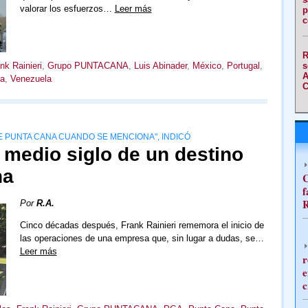
valorar los esfuerzos…
Leer más
p
c
R
s
nk Rainieri
,
Grupo PUNTACANA
,
Luis Abinader
,
México
,
Portugal
,
A
ia
,
Venezuela
C
 PUNTA CANA CUANDO SE MENCIONA", INDICÓ
 medio siglo de un destino
na
C
f
R
Por
R.A.
Cinco décadas después, Frank Rainieri rememora el inicio de
las operaciones de una empresa que, sin lugar a dudas, se…
Leer más
r
e
c