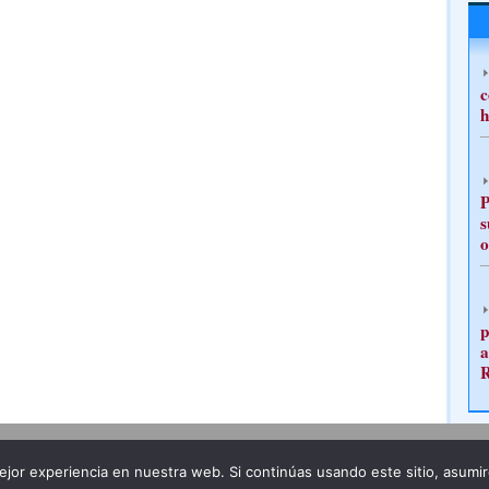
c
h
P
s
o
p
a
Publicidad
Redacción
jor experiencia en nuestra web. Si continúas usando este sitio, asumi