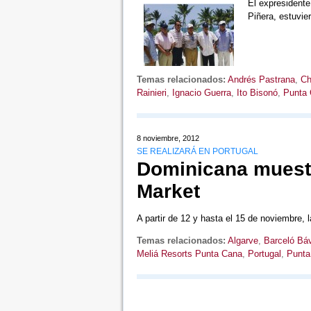
El expresident
Piñera, estuvi
Temas relacionados:
Andrés Pastrana
,
Ch
Rainieri
,
Ignacio Guerra
,
Ito Bisonó
,
Punta 
8 noviembre, 2012
SE REALIZARÁ EN PORTUGAL
Dominicana muestra
Market
A partir de 12 y hasta el 15 de noviembre, 
Temas relacionados:
Algarve
,
Barceló Bá
Meliá Resorts Punta Cana
,
Portugal
,
Punta