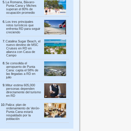
La Romana, Bávaro-
Punta Cana y Miches
superan el 80% de
ocupación promedio
Los tres principales
retos turísticos que
enfrenta RD para seguir
creciendo
Catalina Sugar Beach, el
nuevo destino de MSC
Cruises en RD en
alianza con Casa de
Campo
Se consolida el
aeropuerto de Punta
Cana: capta el 58% de
las llegadas a RD en
julio
Mitur estima 605,000
personas dependen
directamente del turismo
en RD
Paliza: plan de
ordenamiento de Verón-
Punta Cana estará
respaldado por la
población