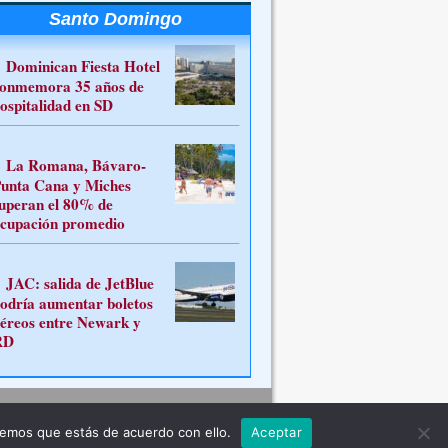
Santo Domingo
Dominican Fiesta Hotel
onmemora 35 años de
ospitalidad en SD
La Romana, Bávaro-
unta Cana y Miches
uperan el 80% de
cupación promedio
JAC: salida de JetBlue
odría aumentar boletos
éreos entre Newark y
RD
Contacto
remos que estás de acuerdo con ello.
Aceptar