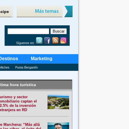
ncipe
Síguenos en:
Destinos
Marketing
Miches
Punta Bergantín
tima hora turística
urismo y sector
nmobiliario captan el
2.5% de la inversión
xtranjera en RD
e Marchena: “Más allá
e las cifras, el éxito del