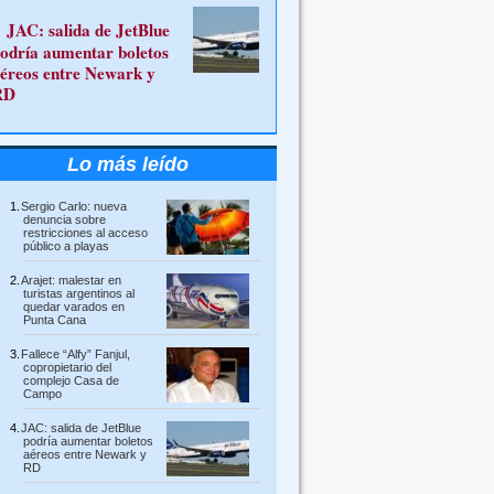
JAC: salida de JetBlue
odría aumentar boletos
éreos entre Newark y
RD
Lo más leído
Sergio Carlo: nueva
denuncia sobre
restricciones al acceso
público a playas
Arajet: malestar en
turistas argentinos al
quedar varados en
Punta Cana
Fallece “Alfy” Fanjul,
copropietario del
complejo Casa de
Campo
JAC: salida de JetBlue
podría aumentar boletos
aéreos entre Newark y
RD