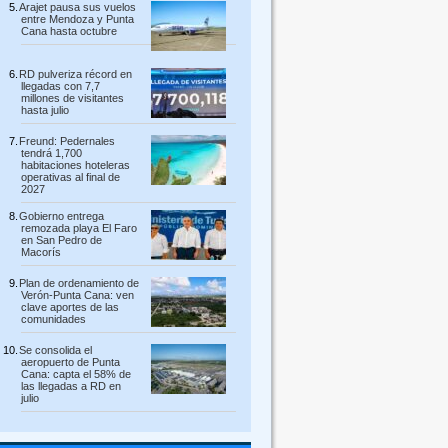
Arajet pausa sus vuelos
entre Mendoza y Punta
Cana hasta octubre
RD pulveriza récord en
llegadas con 7,7
millones de visitantes
hasta julio
Freund: Pedernales
tendrá 1,700
habitaciones hoteleras
operativas al final de
2027
Gobierno entrega
remozada playa El Faro
en San Pedro de
Macorís
Plan de ordenamiento de
Verón-Punta Cana: ven
clave aportes de las
comunidades
Se consolida el
aeropuerto de Punta
Cana: capta el 58% de
las llegadas a RD en
julio