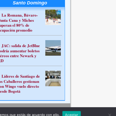
Santo Domingo
La Romana, Bávaro-
unta Cana y Miches
uperan el 80% de
cupación promedio
JAC: salida de JetBlue
odría aumentar boletos
éreos entre Newark y
RD
Líderes de Santiago de
os Caballeros gestionan
on Wingo vuelo directo
esde Bogotá
Contacto
remos que estás de acuerdo con ello.
Aceptar