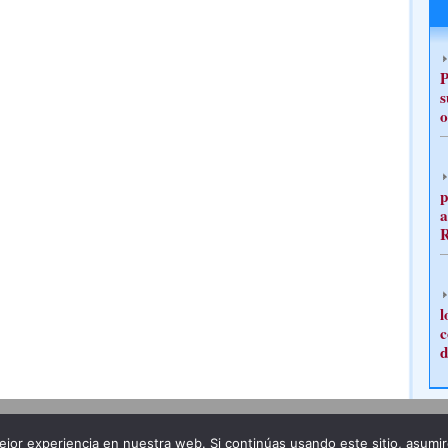
P
s
o
p
a
l
c
d
Publicidad
Redacción
jor experiencia en nuestra web. Si continúas usando este sitio, asumi