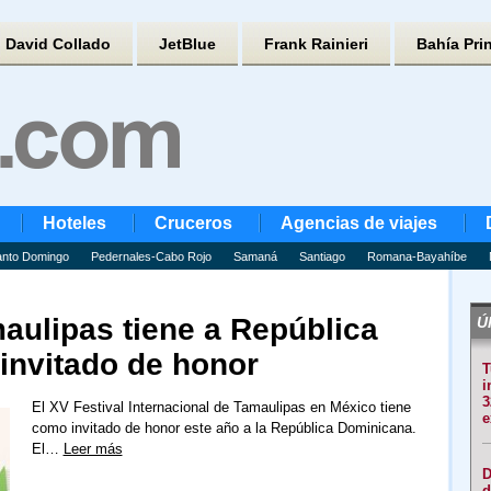
David Collado
JetBlue
Frank Rainieri
Bahía Pri
Hoteles
Cruceros
Agencias de viajes
nto Domingo
Pedernales-Cabo Rojo
Samaná
Santiago
Romana-Bayahíbe
aulipas tiene a República
Úl
nvitado de honor
T
i
3
El XV Festival Internacional de Tamaulipas en México tiene
e
como invitado de honor este año a la República Dominicana.
El…
Leer más
D
d