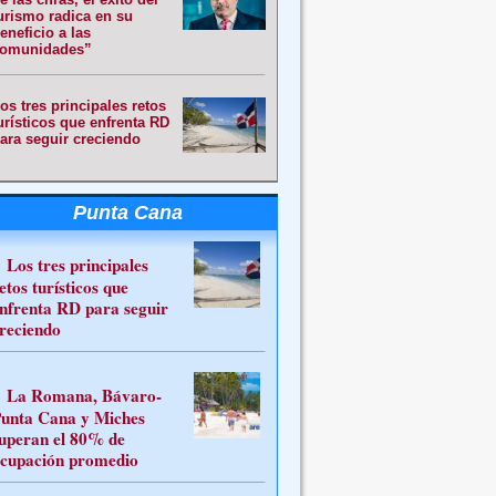
urismo radica en su
eneficio a las
omunidades”
os tres principales retos
urísticos que enfrenta RD
ara seguir creciendo
Punta Cana
Los tres principales
etos turísticos que
nfrenta RD para seguir
reciendo
La Romana, Bávaro-
unta Cana y Miches
uperan el 80% de
cupación promedio