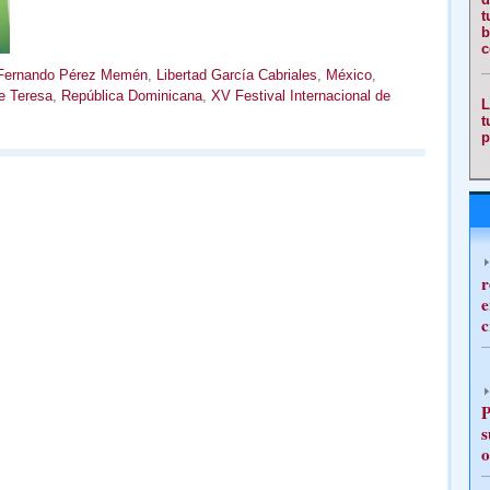
t
b
c
Fernando Pérez Memén
,
Libertad García Cabriales
,
México
,
e Teresa
,
República Dominicana
,
XV Festival Internacional de
L
t
p
r
e
c
P
s
o