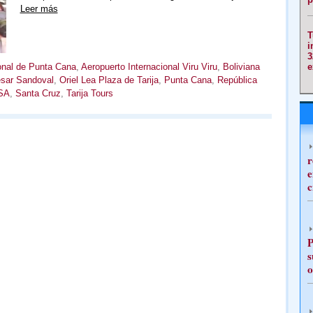
Leer más
T
i
3
e
ional de Punta Cana
,
Aeropuerto Internacional Viru Viru
,
Boliviana
ésar Sandoval
,
Oriel Lea Plaza de Tarija
,
Punta Cana
,
República
SA
,
Santa Cruz
,
Tarija Tours
r
e
c
P
s
o