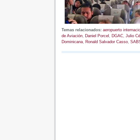
Temas relacionados:
aeropuerto internac
de Aviación
,
Daniel Porcel
,
DGAC
,
Julio C
Dominicana
,
Ronald Salvador Casso
,
SAB