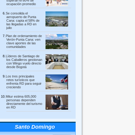
superan el 80% de
ocupación promedio
Se consolida el
aeropuerto de Punta
Cana: capta el 58% de
las llegadas a RD en
julio
Plan de ordenamiento de
Verón-Punta Cana: ven
clave aportes de las
comunidades
Líderes de Santiago de
los Caballeros gestionan
con Wingo vuelo directo
desde Bogotá
Los tres principales
retos turísticos que
enfrenta RD para seguir
creciendo
Mitur estima 605,000
personas dependen
directamente del turismo
en RD
Santo Domingo