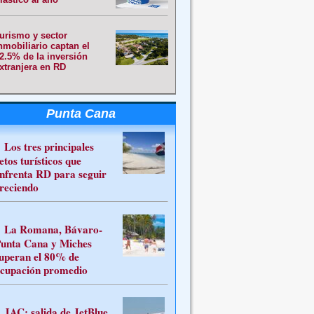
urismo y sector
nmobiliario captan el
2.5% de la inversión
xtranjera en RD
Punta Cana
Los tres principales
etos turísticos que
nfrenta RD para seguir
reciendo
La Romana, Bávaro-
unta Cana y Miches
uperan el 80% de
cupación promedio
JAC: salida de JetBlue