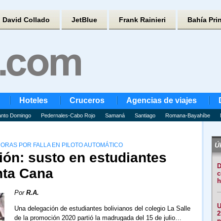
David Collado
JetBlue
Frank Rainieri
Bahía Pri
Hoteles
Cruceros
Agencias de viajes
nto Domingo
Pedernales-Cabo Rojo
Samaná
Santiago
Romana-Bayahíbe
Úl
ORAS POR FALLA EN PILOTO AUTOMÁTICO
ión: susto en estudiantes
D
nta Cana
c
h
Por
R.A.
U
Una delegación de estudiantes bolivianos del colegio La Salle
2
de la promoción 2020 partió la madrugada del 15 de julio…
p