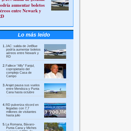
odría aumentar boletos
éreos entre Newark y
RD
Lo más leído
JAC: salida de JetBlue
podría aumentar boletos
aéreos entre Newark y
RD
Fallece “Alfy” Fanjul,
copropietario del
complejo Casa de
Campo
Arajet pausa sus vuelos
entre Mendoza y Punta
Cana hasta octubre
RD pulveriza récord en
llegadas con 7,7
millones de visitantes
hasta julio
La Romana, Bávaro-
Punta Cana y Miches