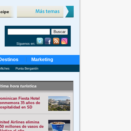
ncipe
Síguenos en:
Destinos
Marketing
Miches
Punta Bergantín
tima hora turística
ominican Fiesta Hotel
onmemora 35 años de
ospitalidad en SD
nited Airlines elimina
50 millones de vasos de
lástico al año