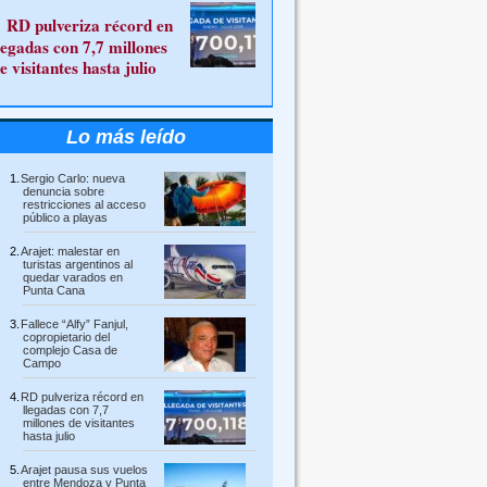
RD pulveriza récord en
legadas con 7,7 millones
e visitantes hasta julio
Lo más leído
Sergio Carlo: nueva
denuncia sobre
restricciones al acceso
público a playas
Arajet: malestar en
turistas argentinos al
quedar varados en
Punta Cana
Fallece “Alfy” Fanjul,
copropietario del
complejo Casa de
Campo
RD pulveriza récord en
llegadas con 7,7
millones de visitantes
hasta julio
Arajet pausa sus vuelos
entre Mendoza y Punta