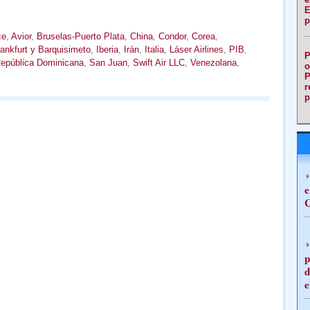
E
p
ce
,
Avior
,
Bruselas-Puerto Plata
,
China
,
Condor
,
Corea
,
ankfurt y Barquisimeto
,
Iberia
,
Irán
,
Italia
,
Láser Airlines
,
PIB
,
P
epública Dominicana
,
San Juan
,
Swift Air LLC
,
Venezolana
,
o
P
r
p
e
C
p
d
e