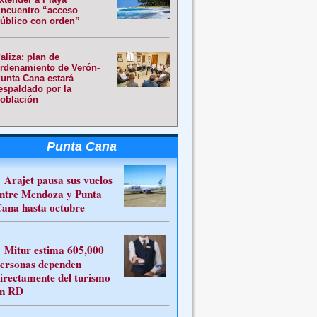
ncuentro “acceso
úblico con orden”
aliza: plan de
rdenamiento de Verón-
unta Cana estará
espaldado por la
oblación
Punta Cana
Arajet pausa sus vuelos
ntre Mendoza y Punta
ana hasta octubre
Mitur estima 605,000
ersonas dependen
irectamente del turismo
n RD