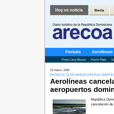
Hoy es noticia
Iberia
Portada
Aerolíneas
Punta Cana-Bávaro
Puerto Plata
Sa
16 marzo, 2020
DESDE EL 11 DE MARZO HASTA EL MARTES
Aerolíneas cancel
aeropuertos domin
República Domi
cancelación de 