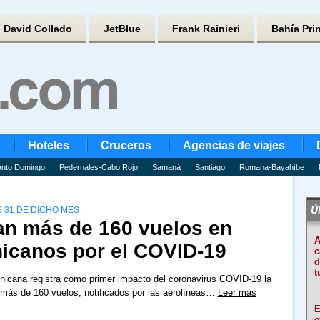
David Collado
JetBlue
Frank Rainieri
Bahía Pri
Hoteles
Cruceros
Agencias de viajes
nto Domingo
Pedernales-Cabo Rojo
Samaná
Santiago
Romana-Bayahíbe
Úl
 31 DE DICHO MES
an más de 160 vuelos en
A
icanos por el COVID-19
c
d
t
nicana registra como primer impacto del coronavirus COVID-19 la
más de 160 vuelos, notificados por las aerolíneas…
Leer más
E
e