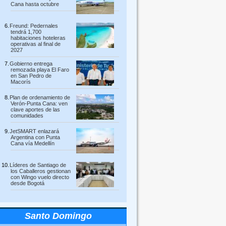
Cana hasta octubre
Freund: Pedernales
tendrá 1,700
habitaciones hoteleras
operativas al final de
2027
Gobierno entrega
remozada playa El Faro
en San Pedro de
Macorís
Plan de ordenamiento de
Verón-Punta Cana: ven
clave aportes de las
comunidades
JetSMART enlazará
Argentina con Punta
Cana vía Medellín
Líderes de Santiago de
los Caballeros gestionan
con Wingo vuelo directo
desde Bogotá
Santo Domingo