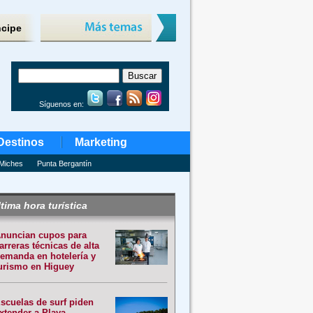
ncipe
Síguenos en:
Destinos
Marketing
Miches
Punta Bergantín
tima hora turística
nuncian cupos para
arreras técnicas de alta
emanda en hotelería y
urismo en Higuey
scuelas de surf piden
xtender a Playa