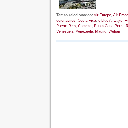
Temas relacionados:
Air Europa
,
AIr Fran
coronavirus
,
Costa Rica
,
etblue Airways
,
Fr
Puerto Rico; Caracas
,
Punta Cana-París
,
R
Venezuela
,
Venezuela; Madrid
,
Wuhan