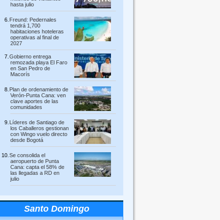
hasta julio
Freund: Pedernales
tendrá 1,700
habitaciones hoteleras
operativas al final de
2027
Gobierno entrega
remozada playa El Faro
en San Pedro de
Macorís
Plan de ordenamiento de
Verón-Punta Cana: ven
clave aportes de las
comunidades
Líderes de Santiago de
los Caballeros gestionan
con Wingo vuelo directo
desde Bogotá
Se consolida el
aeropuerto de Punta
Cana: capta el 58% de
las llegadas a RD en
julio
Santo Domingo