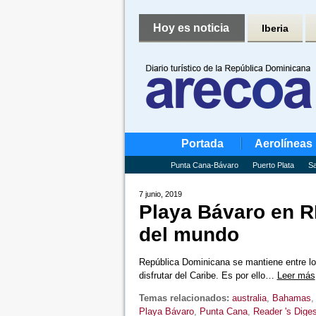
Hoy es noticia
Iberia
Portada
Aerolíneas
Punta Cana-Bávaro
Puerto Plata
Sa
7 junio, 2019
Playa Bávaro en RD
del mundo
República Dominicana se mantiene entre los
disfrutar del Caribe. Es por ello…
Leer más
Temas relacionados:
australia
,
Bahamas
Playa Bávaro
,
Punta Cana
,
Reader 's Diges