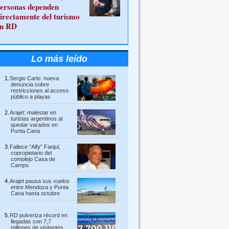
ersonas dependen
irectamente del turismo
n RD
Lo más leído
Sergio Carlo: nueva
denuncia sobre
restricciones al acceso
público a playas
Arajet: malestar en
turistas argentinos al
quedar varados en
Punta Cana
Fallece “Alfy” Fanjul,
copropietario del
complejo Casa de
Campo
Arajet pausa sus vuelos
entre Mendoza y Punta
Cana hasta octubre
RD pulveriza récord en
llegadas con 7,7
millones de visitantes