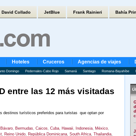
David Collado
JetBlue
Frank Rainieri
Bahía Pri
Hoteles
Cruceros
Agencias de viajes
nto Domingo
Pedernales-Cabo Rojo
Samaná
Santiago
Romana-Bayahíbe
 entre las 12 más visitadas
Úl
G
d
d
 destinos turísticos preferidos para turistas que optan por
c
,
Bávaro
,
Bermudas
,
Caicos
,
Cuba
,
Hawaii
,
Indonesia
,
México
,
J
t
,
Reino Unido
,
República Dominicana
,
South Africa
,
Thailandia
,
p