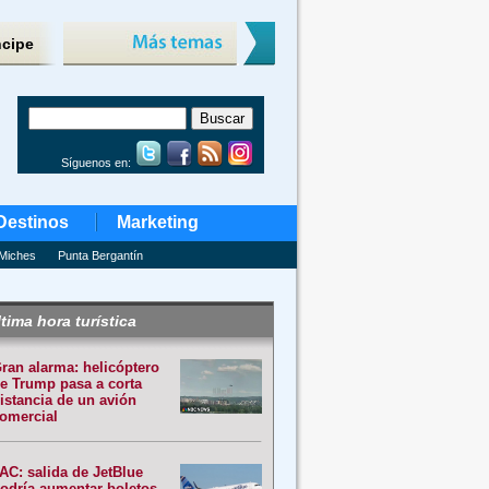
ncipe
Síguenos en:
Destinos
Marketing
Miches
Punta Bergantín
tima hora turística
ran alarma: helicóptero
e Trump pasa a corta
istancia de un avión
omercial
AC: salida de JetBlue
odría aumentar boletos