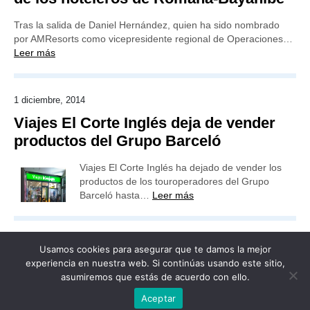
Tras la salida de Daniel Hernández, quien ha sido nombrado
por AMResorts como vicepresidente regional de Operaciones…
Leer más
1 diciembre, 2014
Viajes El Corte Inglés deja de vender
productos del Grupo Barceló
Viajes El Corte Inglés ha dejado de vender los
productos de los touroperadores del Grupo
Barceló hasta…
Leer más
Usamos cookies para asegurar que te damos la mejor
experiencia en nuestra web. Si continúas usando este sitio,
asumiremos que estás de acuerdo con ello.
Publicidad
Redacción
Contacto
Aceptar
Advertencia legal
Todos los derechos reservados