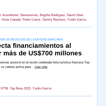
r
,
Asonahores
,
Banreservas
,
Begoña Rodríguez
,
David Llibre
,
,
Omar Cepeda
,
Pedro Cueva
,
Tammy Reynoso
,
Ysidro García
DOR DE NEGOCIOS DE LA ENTIDAD BANCARIA
cta financiamientos al
or más de US$700 millones
ervas anunció en la recién celebrada feria turística francesa Top
 su cartera activa para…
Leer más
,
IFTM
,
Top Resa 2023
,
Ysidro García