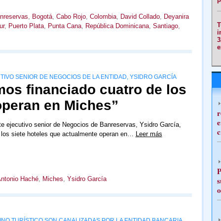
nreservas
,
Bogotá
,
Cabo Rojo
,
Colombia
,
David Collado
,
Deyanira
T
ur
,
Puerto Plata
,
Punta Cana
,
República Dominicana
,
Santiago
,
i
3
e
UTIVO SENIOR DE NEGOCIOS DE LA ENTIDAD, YSIDRO GARCÍA
os financiado cuatro de los
 operan en Miches”
r
e
te ejecutivo senior de Negocios de Banreservas, Ysidro García,
c
 los siete hoteles que actualmente operan en…
Leer más
P
Antonio Haché
,
Miches
,
Ysidro García
s
o
TINO TURÍSTICO SON CANALIZADAS POR LA ENTIDAD BANCARIA