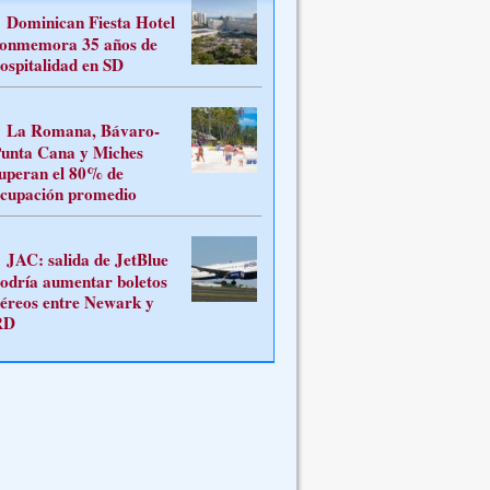
Dominican Fiesta Hotel
onmemora 35 años de
ospitalidad en SD
La Romana, Bávaro-
unta Cana y Miches
uperan el 80% de
cupación promedio
JAC: salida de JetBlue
odría aumentar boletos
éreos entre Newark y
RD