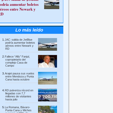
odría aumentar boletos
éreos entre Newark y
RD
Lo más leído
JAC: salida de JetBlue
podría aumentar boletos
aéreos entre Newark y
RD
Fallece “Alfy” Fanjul,
copropietario del
complejo Casa de
Campo
Arajet pausa sus vuelos
entre Mendoza y Punta
Cana hasta octubre
RD pulveriza récord en
llegadas con 7,7
millones de visitantes
hasta julio
La Romana, Bávaro-
Punta Cana y Miches