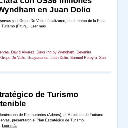
ciará con US$6 millones
 Wyndham en Juan Dolio
ervas y el Grupo De Valle oficializaron, en el marco de la Feria
e Turismo (Fitur)…
Leer más
ervas
,
David Álvarez
,
Days Inn by Wyndham
,
Deyanira
,
Grupo De Valle
,
Guayacanes
,
Juan Dolio
,
Samuel Pereyra
,
San
tratégico de Turismo
tenible
ominicana de Restaurantes (Aderes), el Ministerio de Turismo
servas, presentaron el Plan Estratégico de Turismo
…
Leer más