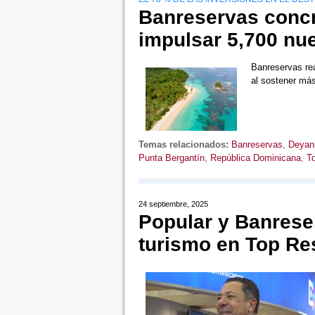
Banreservas concr
impulsar 5,700 nu
Banreservas rea
al sostener má
Temas relacionados:
Banreservas
,
Deyani
Punta Bergantín
,
República Dominicana
,
T
24 septiembre, 2025
Popular y Banrese
turismo en Top Re