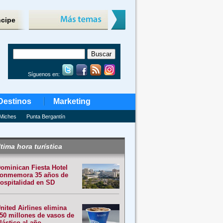
ncipe
Síguenos en:
Destinos
Marketing
Miches
Punta Bergantín
tima hora turística
ominican Fiesta Hotel
onmemora 35 años de
ospitalidad en SD
nited Airlines elimina
50 millones de vasos de
lástico al año