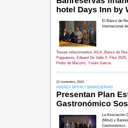
Banreservas finan
hotel Days Inn by
El Banco de Res
Internacional d
Temas relacionados:
AILA
,
Banco de Res
Pappaterra
,
Edward De Valle II
,
Fitur 2025
Pedro de Macorís
,
Ysidro García
22 noviembre, 2024
ADERES, MITUR Y BANRESERVAS
Presentan Plan Es
Gastronómico Sos
La Asociación D
(Mitur) y Banre
Gastronómico