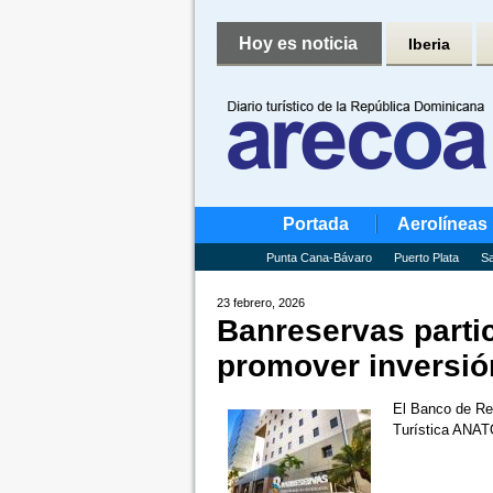
Hoy es noticia
Iberia
Portada
Aerolíneas
Punta Cana-Bávaro
Puerto Plata
Sa
23 febrero, 2026
Banreservas parti
promover inversión
El Banco de Res
Turística ANAT