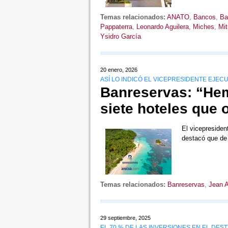
Temas relacionados:
ANATO
,
Bancos
,
Ba
Pappaterra
,
Leonardo Aguilera
,
Miches
,
Mit
Ysidro García
20 enero, 2026
ASÍ LO INDICÓ EL VICEPRESIDENTE EJEC
Banreservas: “Hem
siete hoteles que
El vicepresiden
destacó que de
Temas relacionados:
Banreservas
,
Jean 
29 septiembre, 2025
EL 70 % DE LAS INVERSIONES EN EL DES