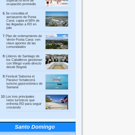
superan el 80% de
ocupación promedio
Se consolida el
aeropuerto de Punta
Cana: capta el 58% de
las llegadas a RD en
julio
Plan de ordenamiento de
Verón-Punta Cana: ven
clave aportes de las
comunidades
Líderes de Santiago de
los Caballeros gestionan
con Wingo vuelo directo
desde Bogotá
Festival ‘Saborea el
Paraíso’ fortalecerá
turismo gastronómico de
Samaná
Los tres principales
retos turísticos que
enfrenta RD para seguir
creciendo
Santo Domingo