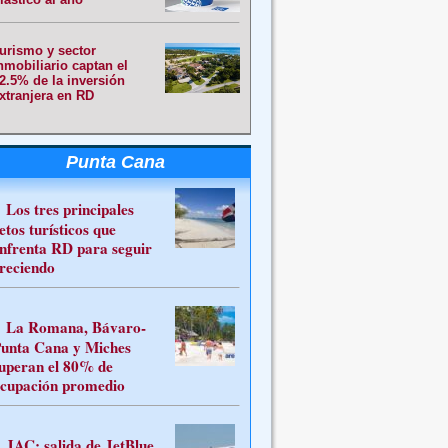
urismo y sector
nmobiliario captan el
2.5% de la inversión
xtranjera en RD
Punta Cana
Los tres principales
etos turísticos que
nfrenta RD para seguir
reciendo
La Romana, Bávaro-
unta Cana y Miches
uperan el 80% de
cupación promedio
JAC: salida de JetBlue