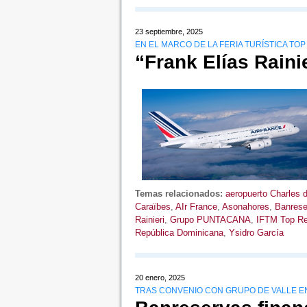
23 septiembre, 2025
EN EL MARCO DE LA FERIA TURÍSTICA TOP
“Frank Elías Raini
Temas relacionados:
aeropuerto Charles 
Caraïbes
,
AIr France
,
Asonahores
,
Banrese
Rainieri
,
Grupo PUNTACANA
,
IFTM Top R
República Dominicana
,
Ysidro García
20 enero, 2025
TRAS CONVENIO CON GRUPO DE VALLE EN