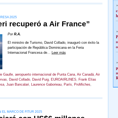
c
h
 RESA 2025
eri recuperó a Air France”
Por
R.A.
P
s
El ministro de Turismo, David Collado, inauguró con éxito la
o
participación de República Dominicana en la Feria
Internacional Francesa de…
Leer más
p
a
de Gaulle
,
aeropuerto internacional de Punta Cana
,
Air Canadá
,
Air
rvas
,
David Collado
,
David Puig
,
EUROAIRLINES
,
Frank Elías
esa
,
Juan Bancalari
,
Laurence Gaborieau
,
París
,
ProMiches
,
 EL MARCO DE FITUR 2025