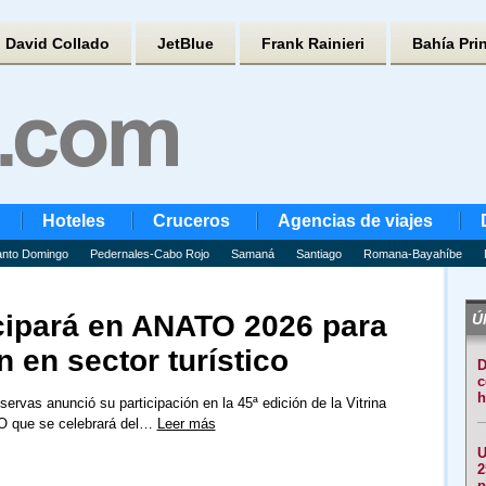
David Collado
JetBlue
Frank Rainieri
Bahía Pri
Hoteles
Cruceros
Agencias de viajes
nto Domingo
Pedernales-Cabo Rojo
Samaná
Santiago
Romana-Bayahíbe
cipará en ANATO 2026 para
Úl
 en sector turístico
D
c
h
ervas anunció su participación en la 45ª edición de la Vitrina
O que se celebrará del…
Leer más
U
2
p