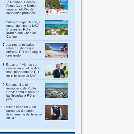
La Romana, Bávaro-
Punta Cana y Miches
superan el 80% de
ocupación promedio
Catalina Sugar Beach, el
nuevo destino de MSC
Cruises en RD en
alianza con Casa de
Campo
Los tres principales
retos turísticos que
enfrenta RD para seguir
creciendo
Escarrer: “Miches se
convertirá en el destino
más importante de RD
en el turismo de lujo”
Se consolida el
aeropuerto de Punta
Cana: capta el 58% de
las llegadas a RD en
julio
Mitur estima 605,000
personas dependen
directamente del turismo
en RD