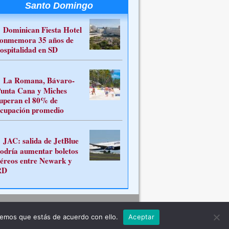
Santo Domingo
Dominican Fiesta Hotel
onmemora 35 años de
ospitalidad en SD
La Romana, Bávaro-
unta Cana y Miches
uperan el 80% de
cupación promedio
JAC: salida de JetBlue
odría aumentar boletos
éreos entre Newark y
RD
Contacto
remos que estás de acuerdo con ello.
Aceptar
ferente