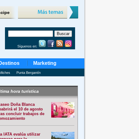
ncipe
Síguenos en:
Destinos
Marketing
Miches
Punta Bergantín
tima hora turística
aseo Doña Blanca
eabrirá el 10 de agosto
ras concluir trabajos de
emozamiento
a IATA evalúa utilizar
argazo para la