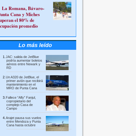
La Romana, Bávaro-
unta Cana y Miches
uperan el 80% de
cupación promedio
Lo más leído
JAC: salida de JetBlue
podría aumentar boletos
aéreos entre Newark y
RD
Un A320 de JetBlue, el
primer avión que recibirá
mantenimiento en el
MRO de Punta Cana
Fallece “Alfy” Fanjul,
copropietario del
complejo Casa de
Campo
Arajet pausa sus vuelos
entre Mendoza y Punta
Cana hasta octubre