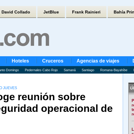
David Collado
JetBlue
Frank Rainieri
Bahía Pri
Hoteles
Cruceros
Agencias de viajes
nto Domingo
Pedernales-Cabo Rojo
Samaná
Santiago
Romana-Bayahíbe
Úl
O JUEVES
ge reunión sobre
P
eguridad operacional de
r
t
r
L
s