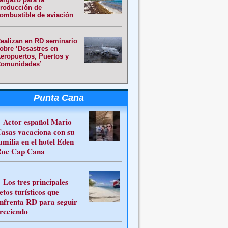
roducción de
ombustible de aviación
ealizan en RD seminario
obre ‘Desastres en
eropuertos, Puertos y
omunidades’
Punta Cana
Actor español Mario
asas vacaciona con su
amilia en el hotel Eden
oc Cap Cana
Los tres principales
etos turísticos que
nfrenta RD para seguir
reciendo