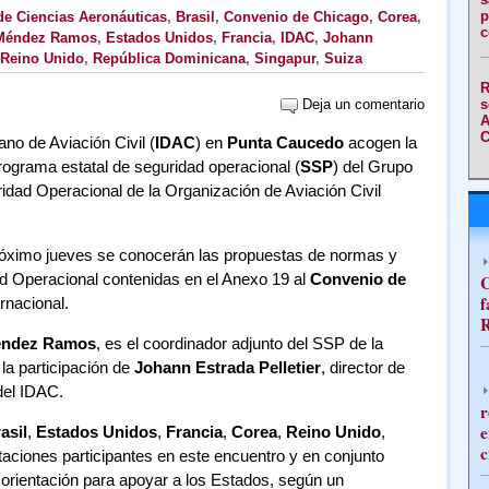
p
e Ciencias Aeronáuticas
,
Brasil
,
Convenio de Chicago
,
Corea
,
c
Méndez Ramos
,
Estados Unidos
,
Francia
,
IDAC
,
Johann
Reino Unido
,
República Dominicana
,
Singapur
,
Suiza
R
Deja un comentario
s
A
C
ano de Aviación Civil (
IDAC
) en
Punta Caucedo
acogen la
programa estatal de seguridad operacional (
SSP
) del Grupo
idad Operacional de la Organización de Aviación Civil
próximo jueves se conocerán las propuestas de normas y
d Operacional contenidas en el Anexo 19 al
Convenio de
C
f
ernacional.
R
éndez Ramos
, es el coordinador adjunto del SSP de la
 la participación de
Johann Estrada Pelletier
, director de
del IDAC.
r
e
asil
,
Estados Unidos
,
Francia
,
Corea
,
Reino Unido
,
c
taciones participantes en este encuentro y en conjunto
e orientación para apoyar a los Estados, según un