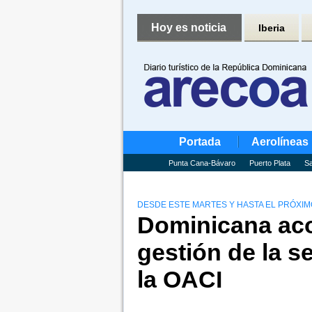
Hoy es noticia
Iberia
Portada
Aerolíneas
Punta Cana-Bávaro
Puerto Plata
Sa
DESDE ESTE MARTES Y HASTA EL PRÓXIM
Dominicana aco
gestión de la s
la OACI