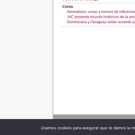
Corea
Aeroméxico: enojo y nervios de influence
JAC presenta récords históricos de la avi
Dominicana y Paraguay sellan acuerdo pa
Usamos cookies para asegurar que te damos la me
Adverte