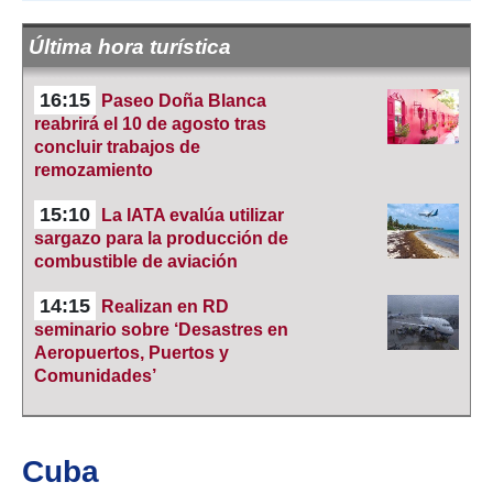
Última hora turística
16:15
Paseo Doña Blanca
reabrirá el 10 de agosto tras
concluir trabajos de
remozamiento
15:10
La IATA evalúa utilizar
sargazo para la producción de
combustible de aviación
14:15
Realizan en RD
seminario sobre ‘Desastres en
Aeropuertos, Puertos y
Comunidades’
Cuba