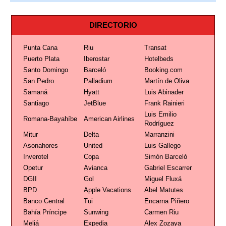
DIRECTORIO
Punta Cana
Riu
Transat
Puerto Plata
Iberostar
Hotelbeds
Santo Domingo
Barceló
Booking.com
San Pedro
Palladium
Martín de Oliva
Samaná
Hyatt
Luis Abinader
Santiago
JetBlue
Frank Rainieri
Luis Emilio
Romana-Bayahíbe
American Airlines
Rodríguez
Mitur
Delta
Marranzini
Asonahores
United
Luis Gallego
Inverotel
Copa
Simón Barceló
Opetur
Avianca
Gabriel Escarrer
DGII
Gol
Miguel Fluxá
BPD
Apple Vacations
Abel Matutes
Banco Central
Tui
Encarna Piñero
Bahía Príncipe
Sunwing
Carmen Riu
Meliá
Expedia
Alex Zozaya