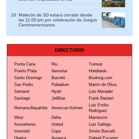
Malecón de SD estará cerrado desde
las 11:00 pm por celebración de Juegos
Centroamericanos
DIRECTORIO
Punta Cana
Riu
Transat
Puerto Plata
Iberostar
Hotelbeds
Santo Domingo
Barceló
Booking.com
San Pedro
Palladium
Martín de Oliva
Samaná
Hyatt
Luis Abinader
Santiago
JetBlue
Frank Rainieri
Luis Emilio
Romana-Bayahíbe
American Airlines
Rodríguez
Mitur
Delta
Marranzini
Asonahores
United
Luis Gallego
Inverotel
Copa
Simón Barceló
Opetur
Avianca
Gabriel Escarrer