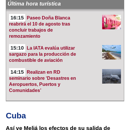
Última hora turística
16:15
Paseo Doña Blanca
reabrirá el 10 de agosto tras
concluir trabajos de
remozamiento
15:10
La IATA evalúa utilizar
sargazo para la producción de
combustible de aviación
14:15
Realizan en RD
seminario sobre ‘Desastres en
Aeropuertos, Puertos y
Comunidades’
Cuba
Así ve Meliá los efectos de su salida de