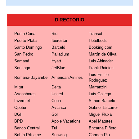
DIRECTORIO
Punta Cana
Riu
Transat
Puerto Plata
Iberostar
Hotelbeds
Santo Domingo
Barceló
Booking.com
San Pedro
Palladium
Martín de Oliva
Samaná
Hyatt
Luis Abinader
Santiago
JetBlue
Frank Rainieri
Luis Emilio
Romana-Bayahíbe
American Airlines
Rodríguez
Mitur
Delta
Marranzini
Asonahores
United
Luis Gallego
Inverotel
Copa
Simón Barceló
Opetur
Avianca
Gabriel Escarrer
DGII
Gol
Miguel Fluxá
BPD
Apple Vacations
Abel Matutes
Banco Central
Tui
Encarna Piñero
Bahía Príncipe
Sunwing
Carmen Riu