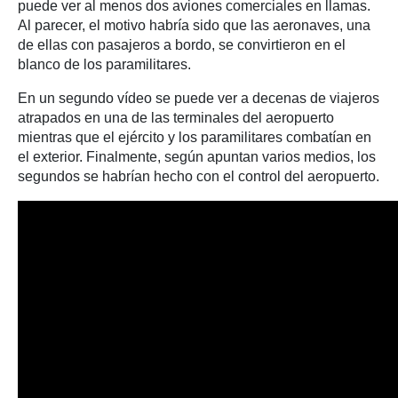
puede ver al menos dos aviones comerciales en llamas.
Al parecer, el motivo habría sido que las aeronaves, una
de ellas con pasajeros a bordo, se convirtieron en el
blanco de los paramilitares.
En un segundo vídeo se puede ver a decenas de viajeros
atrapados en una de las terminales del aeropuerto
mientras que el ejército y los paramilitares combatían en
el exterior. Finalmente, según apuntan varios medios, los
segundos se habrían hecho con el control del aeropuerto.