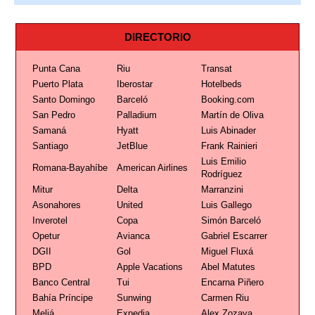
DIRECTORIO
Punta Cana
Riu
Transat
Puerto Plata
Iberostar
Hotelbeds
Santo Domingo
Barceló
Booking.com
San Pedro
Palladium
Martín de Oliva
Samaná
Hyatt
Luis Abinader
Santiago
JetBlue
Frank Rainieri
Luis Emilio
Romana-Bayahíbe
American Airlines
Rodríguez
Mitur
Delta
Marranzini
Asonahores
United
Luis Gallego
Inverotel
Copa
Simón Barceló
Opetur
Avianca
Gabriel Escarrer
DGII
Gol
Miguel Fluxá
BPD
Apple Vacations
Abel Matutes
Banco Central
Tui
Encarna Piñero
Bahía Príncipe
Sunwing
Carmen Riu
Meliá
Expedia
Alex Zozaya