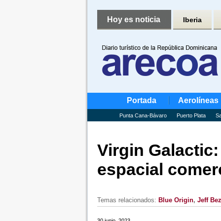
Hoy es noticia
Iberia
Portada
Aerolíneas
Punta Cana-Bávaro
Puerto Plata
Sa
Virgin Galactic:
espacial comerc
Temas relacionados:
Blue Origin
,
Jeff Be
30 junio, 2023