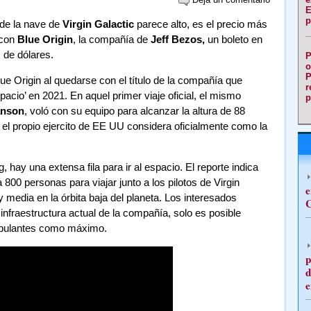
E
p
 de la nave de
Virgin Galactic
parece alto, es el precio más
 con
Blue Origin
, la compañía de
Jeff Bezos,
un boleto en
 de dólares.
P
o
P
ue Origin al quedarse con el título de la compañía que
r
espacio’ en 2021. En aquel primer viaje oficial, el mismo
p
anson
, voló con su equipo para alcanzar la altura de 88
e el propio ejercito de EE UU considera oficialmente como la
hay una extensa fila para ir al espacio. El reporte indica
 800 personas para viajar junto a los pilotos de Virgin
e
 y media en la órbita baja del planeta. Los interesados
C
nfraestructura actual de la compañía, solo es posible
tripulantes como máximo.
p
d
e