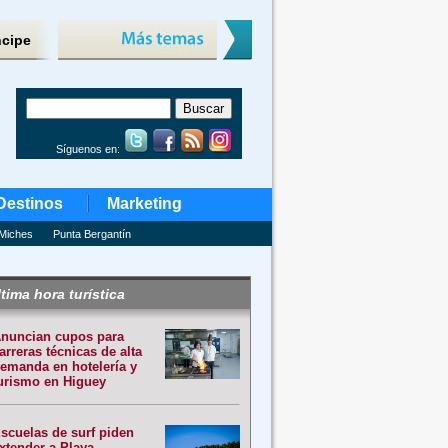
ncipe
Síguenos en:
Destinos
Marketing
Miches
Punta Bergantín
tima hora turística
nuncian cupos para
arreras técnicas de alta
emanda en hotelería y
urismo en Higuey
scuelas de surf piden
xtender a Playa