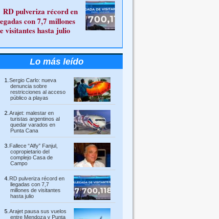
RD pulveriza récord en
legadas con 7,7 millones
e visitantes hasta julio
Lo más leído
Sergio Carlo: nueva
denuncia sobre
restricciones al acceso
público a playas
Arajet: malestar en
turistas argentinos al
quedar varados en
Punta Cana
Fallece “Alfy” Fanjul,
copropietario del
complejo Casa de
Campo
RD pulveriza récord en
llegadas con 7,7
millones de visitantes
hasta julio
Arajet pausa sus vuelos
entre Mendoza y Punta