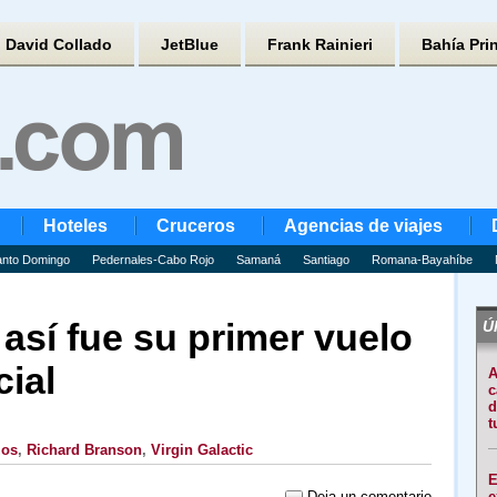
David Collado
JetBlue
Frank Rainieri
Bahía Pri
Hoteles
Cruceros
Agencias de viajes
nto Domingo
Pedernales-Cabo Rojo
Samaná
Santiago
Romana-Bayahíbe
 así fue su primer vuelo
Úl
ial
A
c
d
t
zos
,
Richard Branson
,
Virgin Galactic
E
Deja un comentario
e