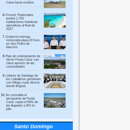
Cana hasta octubre
Freund: Pedernales
tendrá 1,700
habitaciones hoteleras
operativas al final de
2027
Gobierno entrega
remozada playa El Faro
en San Pedro de
Macorís
Plan de ordenamiento de
Verón-Punta Cana: ven
clave aportes de las
comunidades
Líderes de Santiago de
los Caballeros gestionan
con Wingo vuelo directo
desde Bogotá
Se consolida el
aeropuerto de Punta
Cana: capta el 58% de
las llegadas a RD en
julio
Santo Domingo