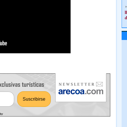
l
d
Ver