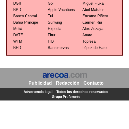
DGII
Gol
Miguel Fluxá
BPD
Apple Vacations
Abel Matutes
Banco Central
Tui
Encarna Piñero
Bahía Príncipe
Sunwing
Carmen Riu
Meliá
Expedia
Alex Zozaya
DATE
Fitur
Anato
WTM
ITB
Topresa
BHD
Banreservas
López de Haro
Publicidad
Redacción
Contacto
Advertencia legal
Todos los derechos reservados
Grupo Preferente