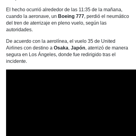
El hecho ocurrió alrededor de las 11:35 de la mañana,
cuando la aeronave, un
Boeing 777
, perdió el neumático
del tren de aterrizaje en pleno vuelo, según las
autoridades.
De acuerdo con la aerolínea, el vuelo 35 de United
Airlines con destino a
Osaka
,
Japón
, aterrizó de manera
segura en Los Ángeles, donde fue redirigido tras el
incidente.