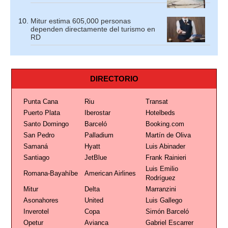
Mitur estima 605,000 personas
dependen directamente del turismo en
RD
DIRECTORIO
Punta Cana
Riu
Transat
Puerto Plata
Iberostar
Hotelbeds
Santo Domingo
Barceló
Booking.com
San Pedro
Palladium
Martín de Oliva
Samaná
Hyatt
Luis Abinader
Santiago
JetBlue
Frank Rainieri
Luis Emilio
Romana-Bayahíbe
American Airlines
Rodríguez
Mitur
Delta
Marranzini
Asonahores
United
Luis Gallego
Inverotel
Copa
Simón Barceló
Opetur
Avianca
Gabriel Escarrer