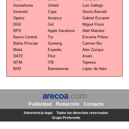
Asonahores
United
Luis Gallego
Inverotel
Copa
Simón Barceló
Opetur
Avianca
Gabriel Escarrer
DGII
Gol
Miguel Fluxá
BPD
Apple Vacations
Abel Matutes
Banco Central
Tui
Encarna Piñero
Bahía Príncipe
Sunwing
Carmen Riu
Meliá
Expedia
Alex Zozaya
DATE
Fitur
Anato
WTM
ITB
Topresa
BHD
Banreservas
López de Haro
Publicidad
Redacción
Contacto
Advertencia legal
Todos los derechos reservados
Grupo Preferente