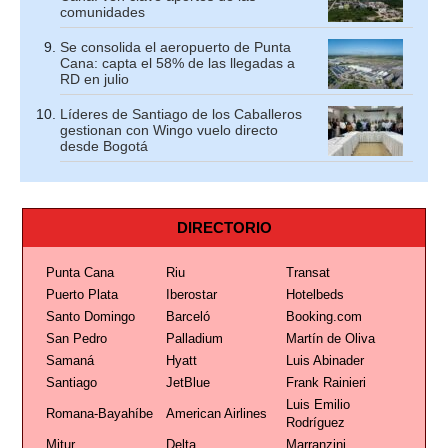
comunidades
Se consolida el aeropuerto de Punta
Cana: capta el 58% de las llegadas a
RD en julio
Líderes de Santiago de los Caballeros
gestionan con Wingo vuelo directo
desde Bogotá
DIRECTORIO
Punta Cana
Riu
Transat
Puerto Plata
Iberostar
Hotelbeds
Santo Domingo
Barceló
Booking.com
San Pedro
Palladium
Martín de Oliva
Samaná
Hyatt
Luis Abinader
Santiago
JetBlue
Frank Rainieri
Luis Emilio
Romana-Bayahíbe
American Airlines
Rodríguez
Mitur
Delta
Marranzini