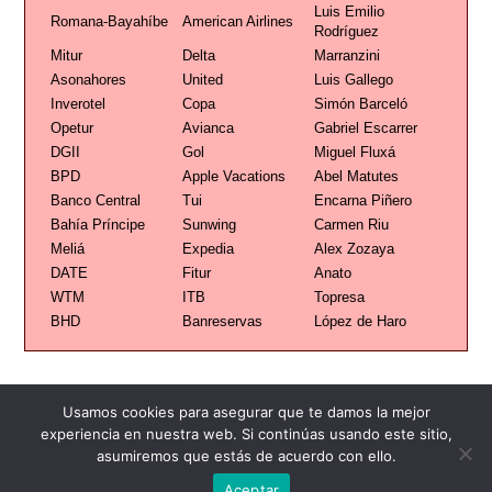
Luis Emilio
Romana-Bayahíbe
American Airlines
Rodríguez
Mitur
Delta
Marranzini
Asonahores
United
Luis Gallego
Inverotel
Copa
Simón Barceló
Opetur
Avianca
Gabriel Escarrer
DGII
Gol
Miguel Fluxá
BPD
Apple Vacations
Abel Matutes
Banco Central
Tui
Encarna Piñero
Bahía Príncipe
Sunwing
Carmen Riu
Meliá
Expedia
Alex Zozaya
DATE
Fitur
Anato
WTM
ITB
Topresa
BHD
Banreservas
López de Haro
Usamos cookies para asegurar que te damos la mejor
experiencia en nuestra web. Si continúas usando este sitio,
Publicidad
Redacción
Contacto
asumiremos que estás de acuerdo con ello.
Aceptar
Advertencia legal
Todos los derechos reservados