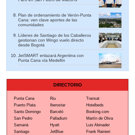
Plan de ordenamiento de Verón-Punta
Cana: ven clave aportes de las
comunidades
Líderes de Santiago de los Caballeros
gestionan con Wingo vuelo directo
desde Bogotá
JetSMART enlazará Argentina con
Punta Cana vía Medellín
DIRECTORIO
Punta Cana
Riu
Transat
Puerto Plata
Iberostar
Hotelbeds
Santo Domingo
Barceló
Booking.com
San Pedro
Palladium
Martín de Oliva
Samaná
Hyatt
Luis Abinader
Santiago
JetBlue
Frank Rainieri