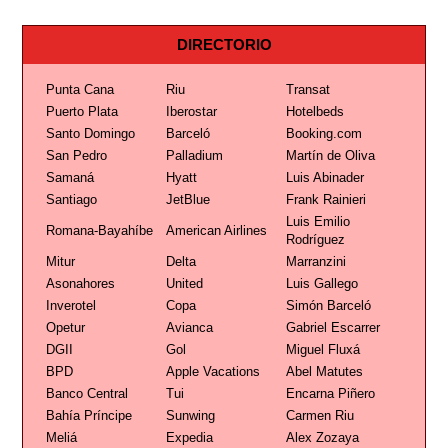
DIRECTORIO
Punta Cana
Riu
Transat
Puerto Plata
Iberostar
Hotelbeds
Santo Domingo
Barceló
Booking.com
San Pedro
Palladium
Martín de Oliva
Samaná
Hyatt
Luis Abinader
Santiago
JetBlue
Frank Rainieri
Luis Emilio
Romana-Bayahíbe
American Airlines
Rodríguez
Mitur
Delta
Marranzini
Asonahores
United
Luis Gallego
Inverotel
Copa
Simón Barceló
Opetur
Avianca
Gabriel Escarrer
DGII
Gol
Miguel Fluxá
BPD
Apple Vacations
Abel Matutes
Banco Central
Tui
Encarna Piñero
Bahía Príncipe
Sunwing
Carmen Riu
Meliá
Expedia
Alex Zozaya