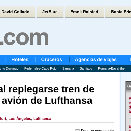
David Collado
JetBlue
Frank Rainieri
Bahía Pri
Hoteles
Cruceros
Agencias de viajes
nto Domingo
Pedernales-Cabo Rojo
Samaná
Santiago
Romana-Bayahíbe
al replegarse tren de
Úl
n avión de Lufthansa
A
c
d
t
furt
,
Los Ángeles
,
Lufthansa
E
Deja un comentario
e