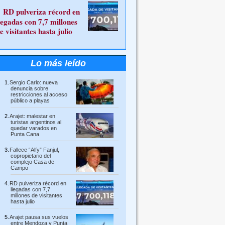
RD pulveriza récord en
legadas con 7,7 millones
e visitantes hasta julio
Lo más leído
Sergio Carlo: nueva
denuncia sobre
restricciones al acceso
público a playas
Arajet: malestar en
turistas argentinos al
quedar varados en
Punta Cana
Fallece “Alfy” Fanjul,
copropietario del
complejo Casa de
Campo
RD pulveriza récord en
llegadas con 7,7
millones de visitantes
hasta julio
Arajet pausa sus vuelos
entre Mendoza y Punta