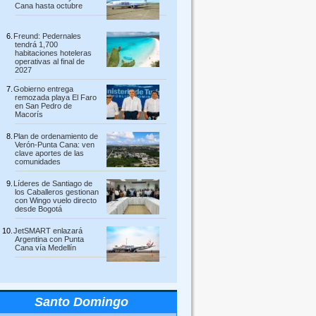
Cana hasta octubre
Freund: Pedernales
tendrá 1,700
habitaciones hoteleras
operativas al final de
2027
Gobierno entrega
remozada playa El Faro
en San Pedro de
Macorís
Plan de ordenamiento de
Verón-Punta Cana: ven
clave aportes de las
comunidades
Líderes de Santiago de
los Caballeros gestionan
con Wingo vuelo directo
desde Bogotá
JetSMART enlazará
Argentina con Punta
Cana vía Medellín
Santo Domingo