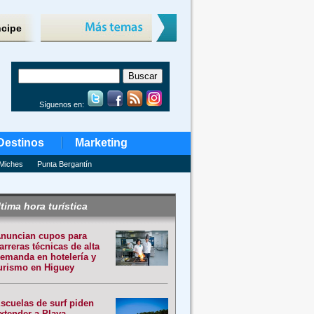
ncipe
Síguenos en:
Destinos
Marketing
Miches
Punta Bergantín
tima hora turística
nuncian cupos para
arreras técnicas de alta
emanda en hotelería y
urismo en Higuey
scuelas de surf piden
xtender a Playa