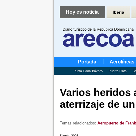
Hoy es noticia
Iberia
Portada
Aerolíneas
Punta Cana-Bávaro
Puerto Plata
Sa
Varios heridos 
aterrizaje de u
Temas relacionados:
Aeropuerto de Frank
5 junio, 2026