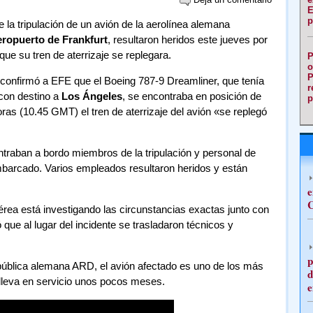
E
p
e la tripulación de un avión de la aerolínea alemana
eropuerto de Frankfurt
, resultaron heridos este jueves por
ue su tren de aterrizaje se replegara.
P
o
P
confirmó a EFE que el Boeing 787-9 Dreamliner, que tenía
r
con destino a
Los Ángeles
, se encontraba en posición de
p
as (10.45 GMT) el tren de aterrizaje del avión «se replegó
traban a bordo miembros de la tripulación y personal de
mbarcado. Varios empleados resultaron heridos y están
e
C
rea está investigando las circunstancias exactas junto con
que al lugar del incidente se trasladaron técnicos y
p
 pública alemana ARD, el avión afectado es uno de los más
d
 lleva en servicio unos pocos meses.
e