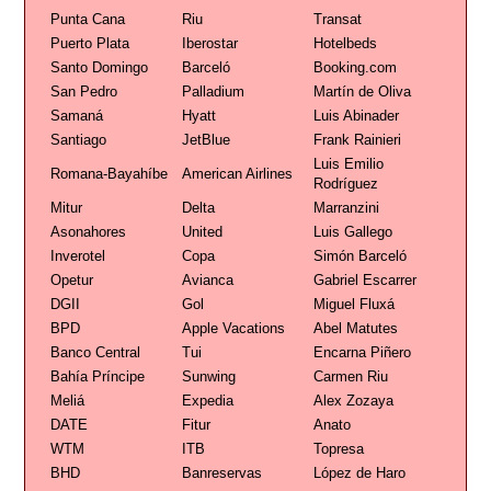
Punta Cana
Riu
Transat
Puerto Plata
Iberostar
Hotelbeds
Santo Domingo
Barceló
Booking.com
San Pedro
Palladium
Martín de Oliva
Samaná
Hyatt
Luis Abinader
Santiago
JetBlue
Frank Rainieri
Luis Emilio
Romana-Bayahíbe
American Airlines
Rodríguez
Mitur
Delta
Marranzini
Asonahores
United
Luis Gallego
Inverotel
Copa
Simón Barceló
Opetur
Avianca
Gabriel Escarrer
DGII
Gol
Miguel Fluxá
BPD
Apple Vacations
Abel Matutes
Banco Central
Tui
Encarna Piñero
Bahía Príncipe
Sunwing
Carmen Riu
Meliá
Expedia
Alex Zozaya
DATE
Fitur
Anato
WTM
ITB
Topresa
BHD
Banreservas
López de Haro