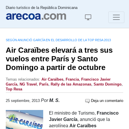
Diario turístico de la República Dominicana
SEGÚN ANUNCIÓ GARCÍA EN EL DESARROLLO DE LA TOP RESA 2013
Air Caraïbes elevará a tres sus
vuelos entre París y Santo
Domingo a partir de octubre
Temas relacionados:
Air Caraïbes
,
Francia
,
Francisco Javier
García
,
NG Travel
,
París
,
Rally de las Amazonas
,
Santo Domingo
,
Top Resa
Por
M. S.
25 septiembre, 2013
Deja un comentario
El ministro de Turismo,
Francisco
Javier García
, anunció que la
aerolínea
Air Caraïbes