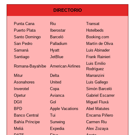
DIRECTORIO
Punta Cana
Riu
Transat
Puerto Plata
Iberostar
Hotelbeds
Santo Domingo
Barceló
Booking.com
San Pedro
Palladium
Martín de Oliva
Samaná
Hyatt
Luis Abinader
Santiago
JetBlue
Frank Rainieri
Luis Emilio
Romana-Bayahíbe
American Airlines
Rodríguez
Mitur
Delta
Marranzini
Asonahores
United
Luis Gallego
Inverotel
Copa
Simón Barceló
Opetur
Avianca
Gabriel Escarrer
DGII
Gol
Miguel Fluxá
BPD
Apple Vacations
Abel Matutes
Banco Central
Tui
Encarna Piñero
Bahía Príncipe
Sunwing
Carmen Riu
Meliá
Expedia
Alex Zozaya