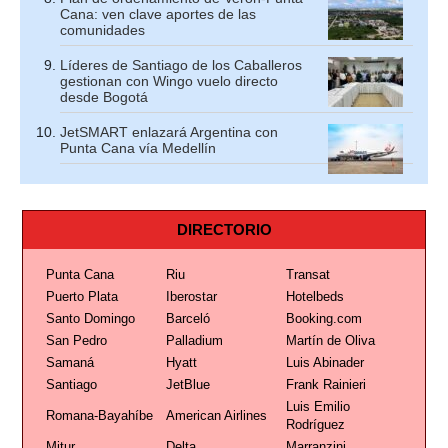
Cana: ven clave aportes de las
comunidades
Líderes de Santiago de los Caballeros
gestionan con Wingo vuelo directo
desde Bogotá
JetSMART enlazará Argentina con
Punta Cana vía Medellín
DIRECTORIO
Punta Cana
Riu
Transat
Puerto Plata
Iberostar
Hotelbeds
Santo Domingo
Barceló
Booking.com
San Pedro
Palladium
Martín de Oliva
Samaná
Hyatt
Luis Abinader
Santiago
JetBlue
Frank Rainieri
Luis Emilio
Romana-Bayahíbe
American Airlines
Rodríguez
Mitur
Delta
Marranzini