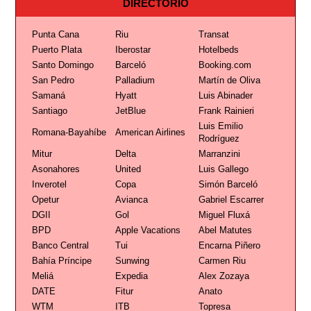
DIRECTORIO
Punta Cana
Riu
Transat
Puerto Plata
Iberostar
Hotelbeds
Santo Domingo
Barceló
Booking.com
San Pedro
Palladium
Martín de Oliva
Samaná
Hyatt
Luis Abinader
Santiago
JetBlue
Frank Rainieri
Luis Emilio
Romana-Bayahíbe
American Airlines
Rodríguez
Mitur
Delta
Marranzini
Asonahores
United
Luis Gallego
Inverotel
Copa
Simón Barceló
Opetur
Avianca
Gabriel Escarrer
DGII
Gol
Miguel Fluxá
BPD
Apple Vacations
Abel Matutes
Banco Central
Tui
Encarna Piñero
Bahía Príncipe
Sunwing
Carmen Riu
Meliá
Expedia
Alex Zozaya
DATE
Fitur
Anato
WTM
ITB
Topresa