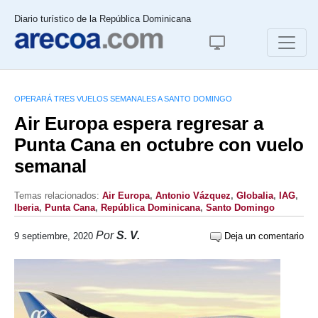
Diario turístico de la República Dominicana
OPERARÁ TRES VUELOS SEMANALES A SANTO DOMINGO
Air Europa espera regresar a
Punta Cana en octubre con vuelo
semanal
Temas relacionados:
Air Europa
,
Antonio Vázquez
,
Globalia
,
IAG
,
Iberia
,
Punta Cana
,
República Dominicana
,
Santo Domingo
Por
S. V.
9 septiembre, 2020
Deja un comentario