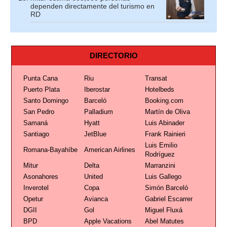
dependen directamente del turismo en
RD
DIRECTORIO
Punta Cana
Riu
Transat
Puerto Plata
Iberostar
Hotelbeds
Santo Domingo
Barceló
Booking.com
San Pedro
Palladium
Martín de Oliva
Samaná
Hyatt
Luis Abinader
Santiago
JetBlue
Frank Rainieri
Luis Emilio
Romana-Bayahíbe
American Airlines
Rodríguez
Mitur
Delta
Marranzini
Asonahores
United
Luis Gallego
Inverotel
Copa
Simón Barceló
Opetur
Avianca
Gabriel Escarrer
DGII
Gol
Miguel Fluxá
BPD
Apple Vacations
Abel Matutes