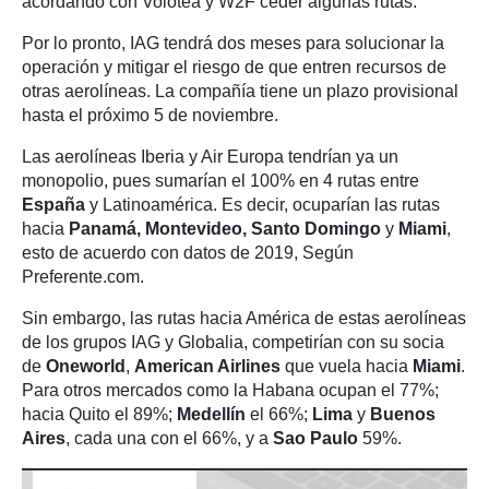
acordando con Volotea y W2F ceder algunas rutas.
Por lo pronto, IAG tendrá dos meses para solucionar la
operación y mitigar el riesgo de que entren recursos de
otras aerolíneas. La compañía tiene un plazo provisional
hasta el próximo 5 de noviembre.
Las aerolíneas Iberia y Air Europa tendrían ya un
monopolio, pues sumarían el 100% en 4 rutas entre
España
y Latinoamérica. Es decir, ocuparían las rutas
hacia
Panamá, Montevideo, Santo Domingo
y
Miami
,
esto de acuerdo con datos de 2019, Según
Preferente.com.
Sin embargo, las rutas hacia América de estas aerolíneas
de los grupos IAG y Globalia, competirían con su socia
de
Oneworld
,
American Airlines
que vuela hacia
Miami
.
Para otros mercados como la Habana ocupan el 77%;
hacia Quito el 89%;
Medellín
el 66%;
Lima
y
Buenos
Aires
, cada una con el 66%, y a
Sao Paulo
59%.