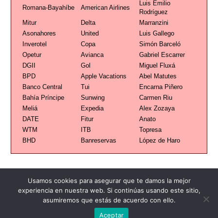
Luis Emilio
Romana-Bayahíbe
American Airlines
Rodríguez
Mitur
Delta
Marranzini
Asonahores
United
Luis Gallego
Inverotel
Copa
Simón Barceló
Opetur
Avianca
Gabriel Escarrer
DGII
Gol
Miguel Fluxá
BPD
Apple Vacations
Abel Matutes
Banco Central
Tui
Encarna Piñero
Bahía Príncipe
Sunwing
Carmen Riu
Meliá
Expedia
Alex Zozaya
DATE
Fitur
Anato
WTM
ITB
Topresa
BHD
Banreservas
López de Haro
Usamos cookies para asegurar que te damos la mejor
experiencia en nuestra web. Si continúas usando este sitio,
asumiremos que estás de acuerdo con ello.
Publicidad
Redacción
Contacto
Aceptar
Advertencia legal
Todos los derechos reservados