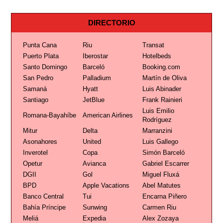
DIRECTORIO
Punta Cana
Riu
Transat
Puerto Plata
Iberostar
Hotelbeds
Santo Domingo
Barceló
Booking.com
San Pedro
Palladium
Martín de Oliva
Samaná
Hyatt
Luis Abinader
Santiago
JetBlue
Frank Rainieri
Luis Emilio
Romana-Bayahíbe
American Airlines
Rodríguez
Mitur
Delta
Marranzini
Asonahores
United
Luis Gallego
Inverotel
Copa
Simón Barceló
Opetur
Avianca
Gabriel Escarrer
DGII
Gol
Miguel Fluxá
BPD
Apple Vacations
Abel Matutes
Banco Central
Tui
Encarna Piñero
Bahía Príncipe
Sunwing
Carmen Riu
Meliá
Expedia
Alex Zozaya