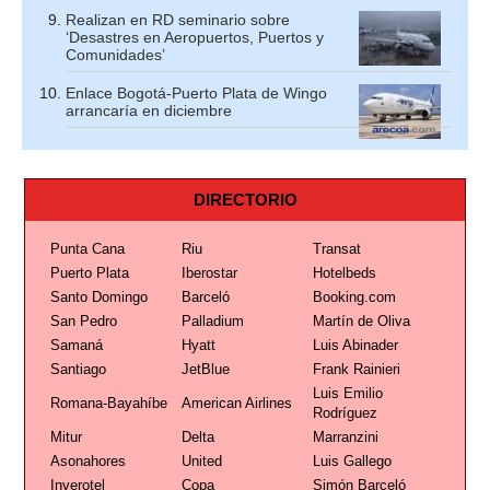
Realizan en RD seminario sobre
‘Desastres en Aeropuertos, Puertos y
Comunidades’
Enlace Bogotá-Puerto Plata de Wingo
arrancaría en diciembre
DIRECTORIO
Punta Cana
Riu
Transat
Puerto Plata
Iberostar
Hotelbeds
Santo Domingo
Barceló
Booking.com
San Pedro
Palladium
Martín de Oliva
Samaná
Hyatt
Luis Abinader
Santiago
JetBlue
Frank Rainieri
Luis Emilio
Romana-Bayahíbe
American Airlines
Rodríguez
Mitur
Delta
Marranzini
Asonahores
United
Luis Gallego
Inverotel
Copa
Simón Barceló