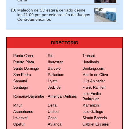
Malecón de SD estará cerrado desde
las 11:00 pm por celebración de Juegos
Centroamericanos
DIRECTORIO
Punta Cana
Riu
Transat
Puerto Plata
Iberostar
Hotelbeds
Santo Domingo
Barceló
Booking.com
San Pedro
Palladium
Martín de Oliva
Samaná
Hyatt
Luis Abinader
Santiago
JetBlue
Frank Rainieri
Luis Emilio
Romana-Bayahíbe
American Airlines
Rodríguez
Mitur
Delta
Marranzini
Asonahores
United
Luis Gallego
Inverotel
Copa
Simón Barceló
Opetur
Avianca
Gabriel Escarrer