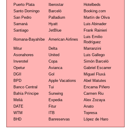
Puerto Plata
Iberostar
Hotelbeds
Santo Domingo
Barceló
Booking.com
San Pedro
Palladium
Martín de Oliva
Samaná
Hyatt
Luis Abinader
Santiago
JetBlue
Frank Rainieri
Luis Emilio
Romana-Bayahíbe
American Airlines
Rodríguez
Mitur
Delta
Marranzini
Asonahores
United
Luis Gallego
Inverotel
Copa
Simón Barceló
Opetur
Avianca
Gabriel Escarrer
DGII
Gol
Miguel Fluxá
BPD
Apple Vacations
Abel Matutes
Banco Central
Tui
Encarna Piñero
Bahía Príncipe
Sunwing
Carmen Riu
Meliá
Expedia
Alex Zozaya
DATE
Fitur
Anato
WTM
ITB
Topresa
BHD
Banreservas
López de Haro