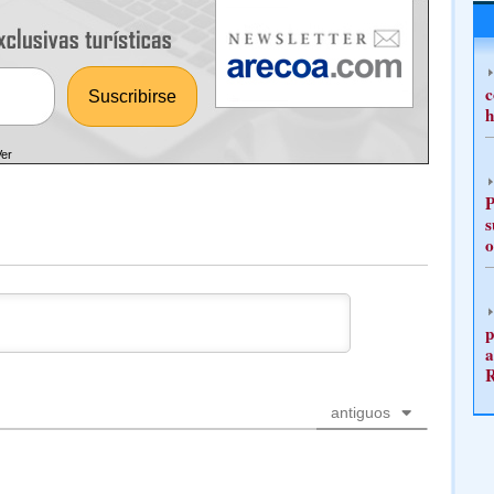
c
h
Ver
P
s
o
p
a
antiguos