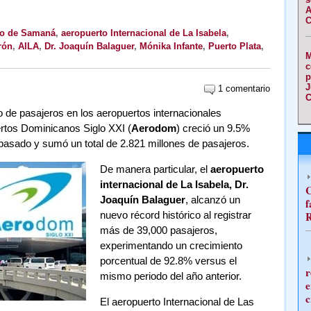
A
C
to de Samaná
,
aeropuerto Internacional de La Isabela
,
rón
,
AILA
,
Dr. Joaquín Balaguer
,
Mónika Infante
,
Puerto Plata
,
M
c
p
J
1 comentario
C
co de pasajeros en los aeropuertos internacionales
rtos Dominicanos Siglo XXI (
Aerodom
) creció un 9.5%
asado y sumó un total de 2.821 millones de pasajeros.
De manera particular, el
aeropuerto
internacional de La Isabela, Dr.
C
Joaquín Balaguer
, alcanzó un
f
nuevo récord histórico al registrar
R
más de 39,000 pasajeros,
experimentando un crecimiento
porcentual de 92.8% versus el
r
mismo periodo del año anterior.
e
c
El aeropuerto Internacional de Las