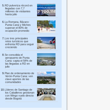
RD pulveriza récord en
llegadas con 7,7
millones de visitantes
hasta julio
La Romana, Bávaro-
Punta Cana y Miches
superan el 80% de
ocupación promedio
Los tres principales
retos turísticos que
enfrenta RD para seguir
creciendo
Se consolida el
aeropuerto de Punta
Cana: capta el 58% de
las llegadas a RD en
julio
Plan de ordenamiento de
Verón-Punta Cana: ven
clave aportes de las
comunidades
Líderes de Santiago de
los Caballeros gestionan
con Wingo vuelo directo
desde Bogotá