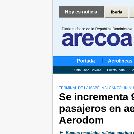
Hoy es noticia
Iberia
Portada
Aerolíneas
Punta Cana-Bávaro
Puerto Plata
Sa
TERMINAL DE LA ISABELA ALCANZÓ UN N
Se incrementa 9
pasajeros en a
Aerodom
Buenos resultados reflejan apertura 