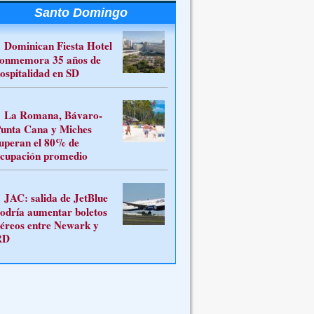
Santo Domingo
Dominican Fiesta Hotel
onmemora 35 años de
ospitalidad en SD
La Romana, Bávaro-
unta Cana y Miches
uperan el 80% de
cupación promedio
JAC: salida de JetBlue
odría aumentar boletos
éreos entre Newark y
RD