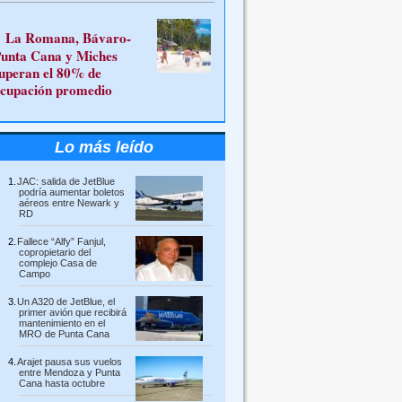
La Romana, Bávaro-
unta Cana y Miches
uperan el 80% de
cupación promedio
Lo más leído
JAC: salida de JetBlue
podría aumentar boletos
aéreos entre Newark y
RD
Fallece “Alfy” Fanjul,
copropietario del
complejo Casa de
Campo
Un A320 de JetBlue, el
primer avión que recibirá
mantenimiento en el
MRO de Punta Cana
Arajet pausa sus vuelos
entre Mendoza y Punta
Cana hasta octubre