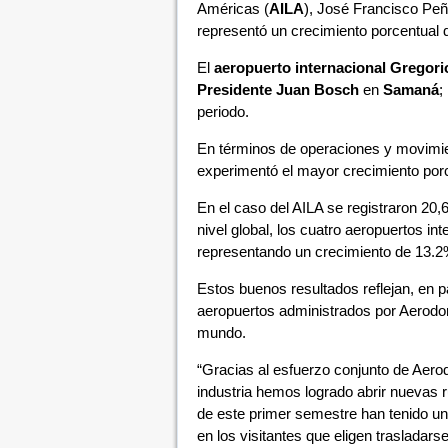
Américas (
AILA
), José Francisco Pe
representó un crecimiento porcentual 
El
aeropuerto internacional
Gregori
Presidente Juan Bosch
en
Samaná
;
periodo.
En términos de operaciones y movimie
experimentó el mayor crecimiento porc
En el caso del AILA se registraron 20
nivel global, los cuatro aeropuertos i
representando un crecimiento de 13.2
Estos buenos resultados reflejan, en pa
aeropuertos administrados por Aerodom
mundo.
“Gracias al esfuerzo conjunto de Aerod
industria hemos logrado abrir nuevas r
de este primer semestre han tenido u
en los visitantes que eligen traslada