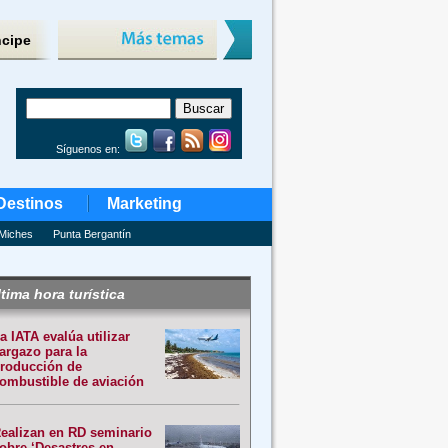
ncipe
Síguenos en:
Destinos
Marketing
Miches
Punta Bergantín
tima hora turística
a IATA evalúa utilizar
argazo para la
roducción de
ombustible de aviación
ealizan en RD seminario
obre ‘Desastres en