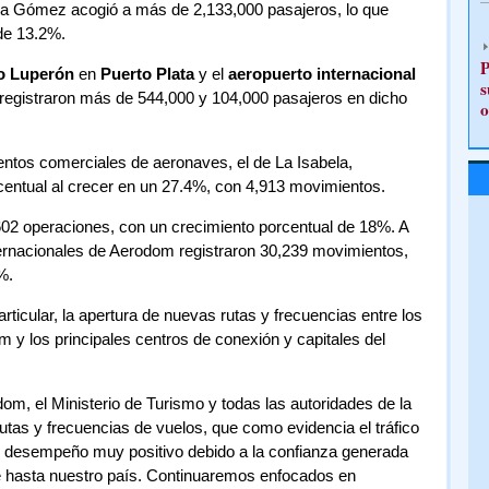
ña Gómez acogió a más de 2,133,000 pasajeros, lo que
de 13.2%.
P
o Luperón
en
Puerto Plata
y el
aeropuerto internacional
s
 registraron más de 544,000 y 104,000 pasajeros en dicho
o
ntos comerciales de aeronaves, el de La Isabela,
entual al crecer en un 27.4%, con 4,913 movimientos.
,602 operaciones, con un crecimiento porcentual de 18%. A
nternacionales de Aerodom registraron 30,239 movimientos,
%.
rticular, la apertura de nuevas rutas y frecuencias entre los
 y los principales centros de conexión y capitales del
om, el Ministerio de Turismo y todas las autoridades de la
utas y frecuencias de vuelos, que como evidencia el tráfico
n desempeño muy positivo debido a la confianza generada
rse hasta nuestro país. Continuaremos enfocados en